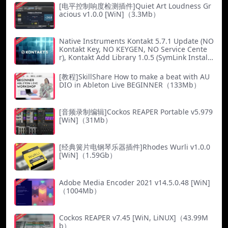
[电平控制响度检测插件]Quiet Art Loudness Gr
acious v1.0.0 [WiN]（3.3Mb）
Native Instruments Kontakt 5.7.1 Update (NO
Kontakt Key, NO KEYGEN, NO Service Cente
r), Kontakt Add Library 1.0.5 (SymLink Installe
r)（65Mb）
[教程]SkillShare How to make a beat with AU
DIO in Ableton Live BEGINNER（133Mb）
[音频录制编辑]Cockos REAPER Portable v5.979
[WiN]（31Mb）
[经典簧片电钢琴乐器插件]Rhodes Wurli v1.0.0
[WiN]（1.59Gb）
Adobe Media Encoder 2021 v14.5.0.48 [WiN]
（1004Mb）
Cockos REAPER v7.45 [WiN, LiNUX]（43.99M
b）