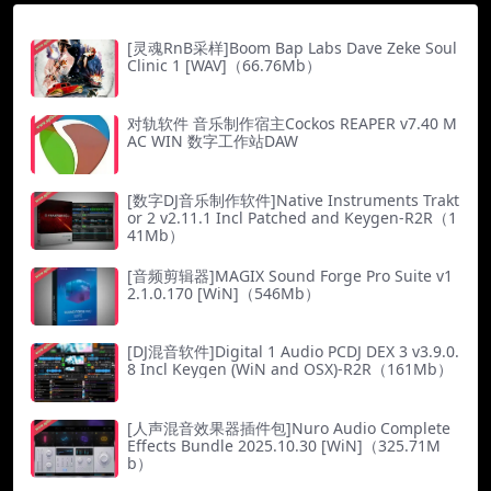
[灵魂RnB采样]Boom Bap Labs Dave Zeke Soul
Clinic 1 [WAV]（66.76Mb）
对轨软件 音乐制作宿主Cockos REAPER v7.40 M
AC WIN 数字工作站DAW
[数字DJ音乐制作软件]Native Instruments Trakt
or 2 v2.11.1 Incl Patched and Keygen-R2R（1
41Mb）
[音频剪辑器]MAGIX Sound Forge Pro Suite v1
2.1.0.170 [WiN]（546Mb）
[DJ混音软件]Digital 1 Audio PCDJ DEX 3 v3.9.0.
8 Incl Keygen (WiN and OSX)-R2R（161Mb）
[人声混音效果器插件包]Nuro Audio Complete
Effects Bundle 2025.10.30 [WiN]（325.71M
b）