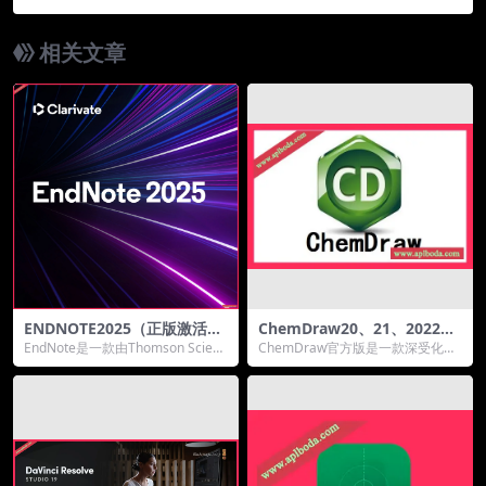
相关文章
ENDNOTE2025（正版激活
ChemDraw20、21、2022、
码）支持windows/mac
2023官方版化学绘图软件支持
EndNote是一款由Thomson Scienti
ChemDraw官方版是一款深受化学
windows
fic公司研究开发的一款文献...
研究者青睐的化学绘图软件。它不
仅提供了全面的...