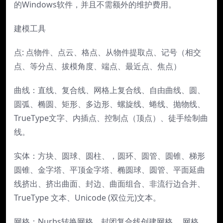
的Windows软件，并且不需额外的维护费用。
建模工具
点: 点物件、点云、格点、从物件提取点、记号（相交
点、等分点、拔模角度、端点、最近点、焦点）
曲线：直线、复合线、网格上复合线、自由曲线、圆、
圆弧、椭圆、矩形、多边形、螺旋线、蜷线、抛物线、
TrueType文字、内插点、控制点（顶点）、徒手绘制曲
线。
实体：方块、圆球、圆柱、，圆环、圆管、圆锥、梯形
圆锥、金字塔、平顶金字塔、椭圆球、圆管、平面延曲
线挤出、挤出曲面、封边、曲面组合、非流行边合并、
TrueType 文本、Unicode (双位元)文本。
网格：Nurbs转换网格、封闭复合线创建网格 、网格