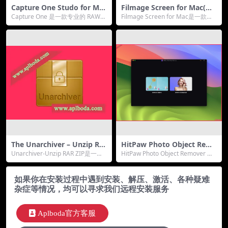
Capture One Studo for Mac
Filmage Screen for Mac(屏
( RAW 转换器)v16.5.8.4中文
幕录制编辑软件)v1.4.7中文版
Capture One 是一款专业的 RAW
Filmage Screen for Mac是一款轻
直装版
转换器，可为 500 多种高端相机...
便，操作简单的屏幕录制和视频...
The Unarchiver – Unzip RA
HitPaw Photo Object Rem
R ZIP for mac(解压缩软件)v
over 1.2.2 for Mac AI 智能移
Unarchiver-Unzip RAR ZIP是一个
HitPaw Photo Object Remover 是
3.3.3中文版
除照片上的物体破解版
非常易于使用的应用程序，可...
一个自动追踪和识别照片...
如果你在安装过程中遇到安装、解压、激活、各种疑难
杂症等情况，均可以寻求我们远程安装服务
Aplboda官方客服