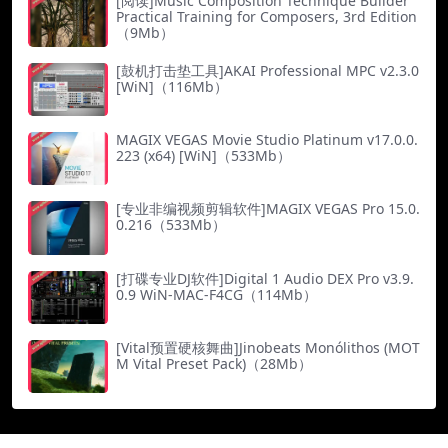
[阅读]Music Composition Technique Builder
Practical Training for Composers, 3rd Edition
（9Mb）
[鼓机打击垫工具]AKAI Professional MPC v2.3.0
[WiN]（116Mb）
MAGIX VEGAS Movie Studio Platinum v17.0.0.
223 (x64) [WiN]（533Mb）
[专业非编视频剪辑软件]MAGIX VEGAS Pro 15.0.
0.216（533Mb）
[打碟专业DJ软件]Digital 1 Audio DEX Pro v3.9.
0.9 WiN-MAC-F4CG（114Mb）
[Vital预置硬核舞曲]Jinobeats Monólithos (MOT
M Vital Preset Pack)（28Mb）