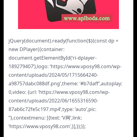
jQuery(document).ready(function($){const dp =
new DPlayer({container:
document.getElementById(‘ri-dplayer-
189279407’),logo: ‘https://www.vposy98.com/wp-
content/uploads/2024/05/1715664240-
a98757dabc088df.png’,theme: ‘#b7daff’,autoplay:
0,video: {url: ‘https://www.vposy98.com/wp-
content/uploads/2022/06/1655316590-
87ab6c72fe5c197.mp4’,type: ‘auto’,pic:
”},contextmenu: [{text: ‘V网’,link:
‘https://www.vposy98.com’,}],});});