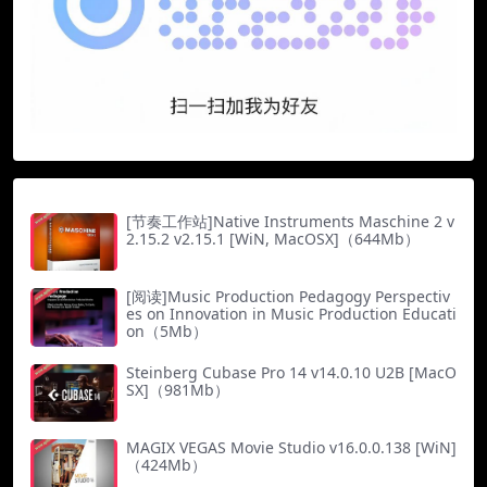
[节奏工作站]Native Instruments Maschine 2 v
2.15.2 v2.15.1 [WiN, MacOSX]（644Mb）
[阅读]Music Production Pedagogy Perspectiv
es on Innovation in Music Production Educati
on（5Mb）
Steinberg Cubase Pro 14 v14.0.10 U2B [MacO
SX]（981Mb）
MAGIX VEGAS Movie Studio v16.0.0.138 [WiN]
（424Mb）