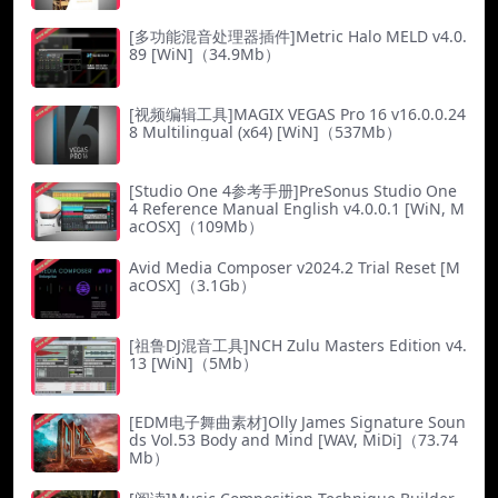
[多功能混音处理器插件]Metric Halo MELD v4.0.
89 [WiN]（34.9Mb）
[视频编辑工具]MAGIX VEGAS Pro 16 v16.0.0.24
8 Multilingual (x64) [WiN]（537Mb）
[Studio One 4参考手册]PreSonus Studio One
4 Reference Manual English v4.0.0.1 [WiN, M
acOSX]（109Mb）
Avid Media Composer v2024.2 Trial Reset [M
acOSX]（3.1Gb）
[祖鲁DJ混音工具]NCH Zulu Masters Edition v4.
13 [WiN]（5Mb）
[EDM电子舞曲素材]Olly James Signature Soun
ds Vol.53 Body and Mind [WAV, MiDi]（73.74
Mb）