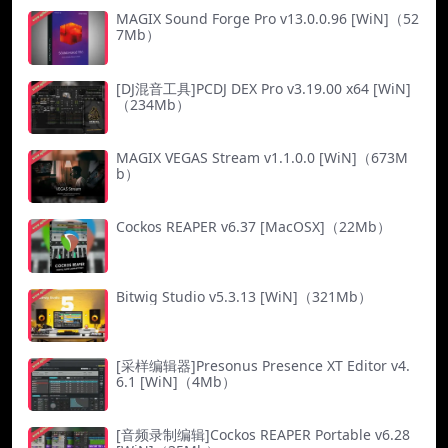
MAGIX Sound Forge Pro v13.0.0.96 [WiN]（52
7Mb）
[DJ混音工具]PCDJ DEX Pro v3.19.00 x64 [WiN]
（234Mb）
MAGIX VEGAS Stream v1.1.0.0 [WiN]（673M
b）
Cockos REAPER v6.37 [MacOSX]（22Mb）
Bitwig Studio v5.3.13 [WiN]（321Mb）
[采样编辑器]Presonus Presence XT Editor v4.
6.1 [WiN]（4Mb）
[音频录制编辑]Cockos REAPER Portable v6.28