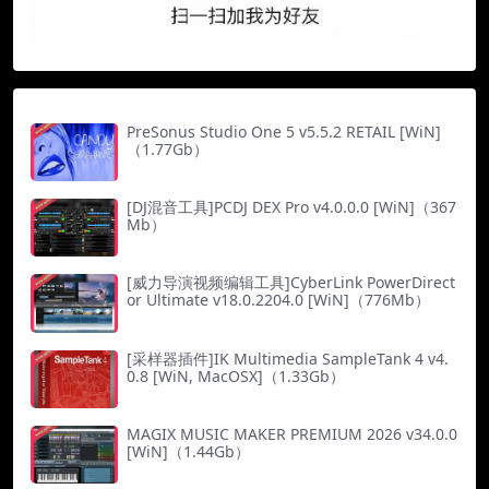
PreSonus Studio One 5 v5.5.2 RETAIL [WiN]
（1.77Gb）
[DJ混音工具]PCDJ DEX Pro v4.0.0.0 [WiN]（367
Mb）
[威力导演视频编辑工具]CyberLink PowerDirect
or Ultimate v18.0.2204.0 [WiN]（776Mb）
[采样器插件]IK Multimedia SampleTank 4 v4.
0.8 [WiN, MacOSX]（1.33Gb）
MAGIX MUSIC MAKER PREMIUM 2026 v34.0.0
[WiN]（1.44Gb）