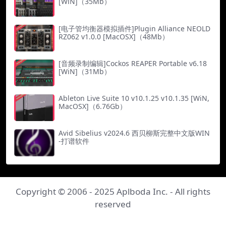
[WiN]（35Mb）
[电子管均衡器模拟插件]Plugin Alliance NEOLD
RZ062 v1.0.0 [MacOSX]（48Mb）
[音频录制编辑]Cockos REAPER Portable v6.18
[WiN]（31Mb）
Ableton Live Suite 10 v10.1.25 v10.1.35 [WiN,
MacOSX]（6.76Gb）
Avid Sibelius v2024.6 西贝柳斯完整中文版WIN
-打谱软件
Copyright © 2006 - 2025
Aplboda Inc.
- All rights
reserved