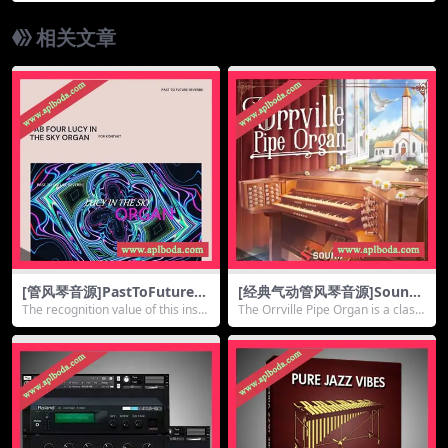
相关文章
[管风琴音源]PastToFutureR
[经典气动管风琴音源]Soundi
everbs Fab Four Lucy In Th
ron Orrville Pipe Organ [K
The recognition value of this instr
The Orrville Pipe Organ is a classi
e Sky Organ For Kontakt
ONTAKT]（6.59Gb）
ument...
c pne...
[KONTAKT]（92Mb）