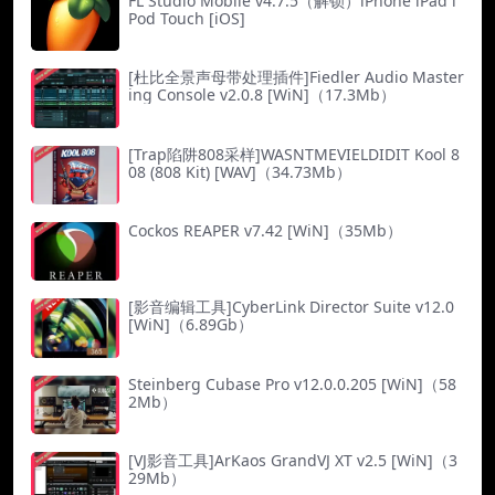
FL Studio Mobile v4.7.5（解锁）iPhone iPad i
Pod Touch [iOS]
[杜比全景声母带处理插件]Fiedler Audio Master
ing Console v2.0.8 [WiN]（17.3Mb）
[Trap陷阱808采样]WASNTMEVIELDIDIT Kool 8
08 (808 Kit) [WAV]（34.73Mb）
Cockos REAPER v7.42 [WiN]（35Mb）
[影音编辑工具]CyberLink Director Suite v12.0
[WiN]（6.89Gb）
Steinberg Cubase Pro v12.0.0.205 [WiN]（58
2Mb）
[VJ影音工具]ArKaos GrandVJ XT v2.5 [WiN]（3
29Mb）