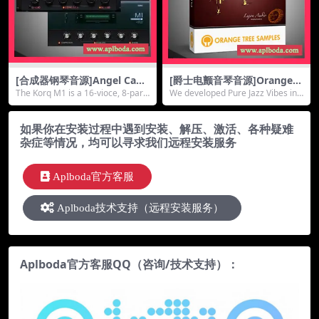
[合成器钢琴音源]Angel Cano
[爵士电颤音琴音源]Orange T
Korg M1 v1.1 [KONTAKT]
ree Samples Pure Jazz Vibe
The Korq M1 is a 16-vioce, 8-part
We developed Pure Jazz Vibes in c
（6.57Gb）
s [KONTAKT]（2.61Gb）
multit...
ollabor...
如果你在安装过程中遇到安装、解压、激活、各种疑难
杂症等情况，均可以寻求我们远程安装服务
Aplboda官方客服
Aplboda技术支持（远程安装服务）
Aplboda官方客服QQ（咨询/技术支持）：