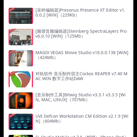
[采样编辑器]Presonus Presence XT Editor v1.
0.0.2 [WiN]（229Kb）
[频谱音频编辑器]Steinberg SpectraLayers Pro
v6.0.10 [WiN]（125Mb）
MAGIX VEGAS Movie Studio v16.0.0.138 [WiN]
（424Mb）
对轨软件 音乐制作宿主Cockos REAPER v7.40 M
AC WIN 数字工作站DAW
[音乐制作工具]Bitwig Studio v3.3.1 v3.3.5 [Wi
N, MAC, LINUX]（707Mb）
UVI Defcon Workstation CM Edition v2.1.9 [Wi
N]（604Mb）