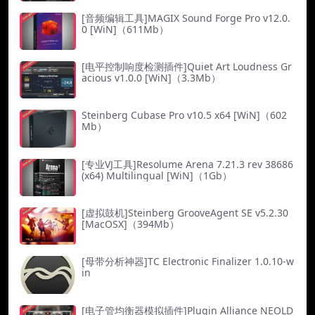
[音频编辑工具]MAGIX Sound Forge Pro v12.0.
0 [WiN]（611Mb）
[电平控制响度检测插件]Quiet Art Loudness Gr
acious v1.0.0 [WiN]（3.3Mb）
Steinberg Cubase Pro v10.5 x64 [WiN]（602
Mb）
[专业VJ工具]Resolume Arena 7.21.3 rev 38686
(x64) Multilingual [WiN]（1Gb）
[虚拟鼓机]Steinberg GrooveAgent SE v5.2.30
[MacOSX]（394Mb）
[母带分析神器]TC Electronic Finalizer 1.0.10-w
in
[电子管均衡器模拟插件]Plugin Alliance NEOLD