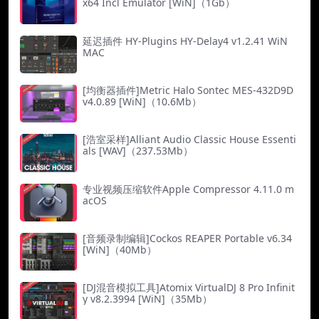
x64 Incl Emulator [WiN]（1Gb）
延迟插件 HY-Plugins HY-Delay4 v1.2.41 WiN
MAC
[均衡器插件]Metric Halo Sontec MES-432D9D
v4.0.89 [WiN]（10.6Mb）
[浩室采样]Alliant Audio Classic House Essenti
als [WAV]（237.53Mb）
专业视频压缩软件Apple Compressor 4.11.0 m
acOS
[音频录制编辑]Cockos REAPER Portable v6.34
[WiN]（40Mb）
[DJ混音模拟工具]Atomix VirtualDJ 8 Pro Infinit
y v8.2.3994 [WiN]（35Mb）