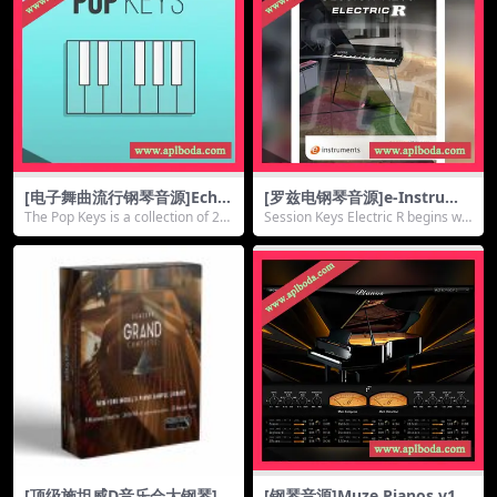
[电子舞曲流行钢琴音源]Echo
[罗兹电钢琴音源]e-Instrume
Sound Works Pop Keys [K
nts Session Keys Electric R
The Pop Keys is a collection of 20
Session Keys Electric R begins wit
ONTAKT]（1.92Gb）
v1.1 [KONTAKT]（5.23Gb）
piano...
h the ...
[顶级施坦威D音乐会大钢琴]P
[钢琴音源]Muze Pianos v1.2