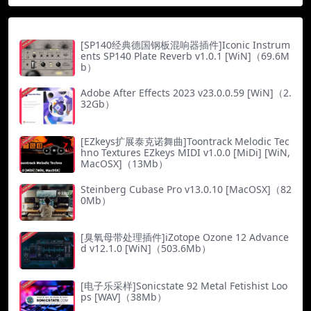
[SP140经典德国钢板混响器插件]Iconic Instrum
ents SP140 Plate Reverb v1.0.1 [WiN]（69.6M
b）
Adobe After Effects 2023 v23.0.0.59 [WiN]（2.
32Gb）
[EZkeys扩展泰克诺舞曲]Toontrack Melodic Tec
hno Textures EZkeys MIDI v1.0.0 [MiDi] [WiN,
MacOSX]（13Mb）
Steinberg Cubase Pro v13.0.10 [MacOSX]（82
0Mb）
[臭氧母带处理插件]iZotope Ozone 12 Advance
d v12.1.0 [WiN]（503.6Mb）
[电子乐采样]Sonicstate 92 Metal Fetishist Loo
ps [WAV]（38Mb）