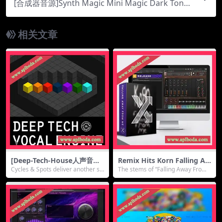
[合成器音源]Synth Magic Mini Magic Dark Tones
Vol.2 [KONTAKT]（584Mb）
相关文章
[Deep-Tech-House人声音源]
Remix Hits Korn Falling Aw
Cycles And Spots Deep Tec
ay From Me Song Pack [KO
Cycles & Spots deliver another su
The stems of “Falling Away From
h Vocal Engine [KONTAKT]
NTAKT]（1.84Gb）
per...
Me” prov...
（86Mb）