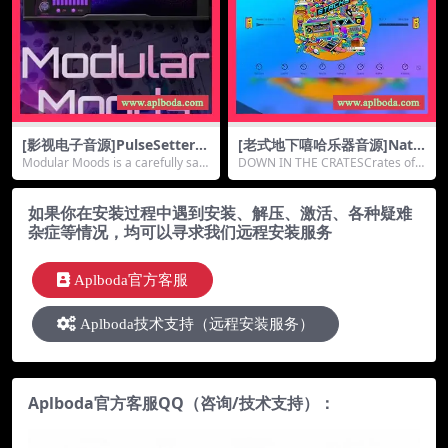
[影视电子音源]PulseSetter S
[老式地下嘻哈乐器音源]Nativ
ounds Modular Moods [KO
e Instruments Play Series S
Modular Moods is a carefully sam
DOWN IN THE CRATESCrates of
NTAKT]（2Gb）
tacks v1.0.0 [KONTAKT]（4
pled lib...
wax, dusty s...
88Mb）
如果你在安装过程中遇到安装、解压、激活、各种疑难
杂症等情况，均可以寻求我们远程安装服务
Aplboda官方客服
Aplboda技术支持（远程安装服务）
Aplboda官方客服QQ（咨询/技术支持）：