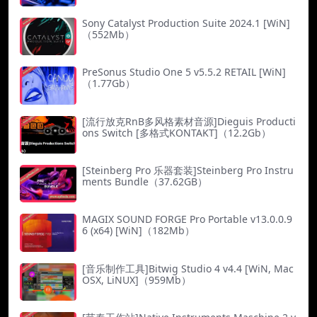
Sony Catalyst Production Suite 2024.1 [WiN]
（552Mb）
PreSonus Studio One 5 v5.5.2 RETAIL [WiN]
（1.77Gb）
[流行放克RnB多风格素材音源]Dieguis Producti
ons Switch [多格式KONTAKT]（12.2Gb）
[Steinberg Pro 乐器套装]Steinberg Pro Instru
ments Bundle（37.62GB）
MAGIX SOUND FORGE Pro Portable v13.0.0.9
6 (x64) [WiN]（182Mb）
[音乐制作工具]Bitwig Studio 4 v4.4 [WiN, Mac
OSX, LiNUX]（959Mb）