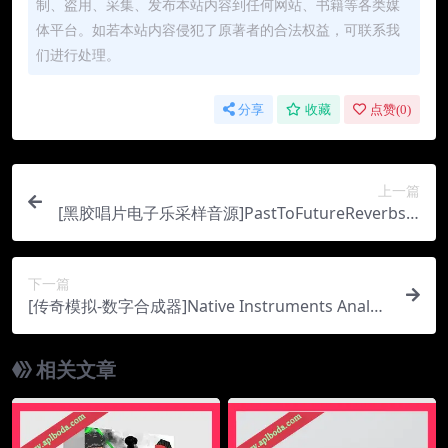
制、盗用、采集、发布本站内容到任何网站、书籍等各类媒
体平台。如若本站内容侵犯了原著者的合法权益，可联系我
们进行处理。
分享
收藏
点赞(
0
)
上一篇
[黑胶唱片电子乐采样音源]PastToFutureReverbs V
inyl Claves For Kontakt! [KONTAKT, WAV]（8M
b）
下一篇
[传奇模拟-数字合成器]Native Instruments Analog
Dreams v2.2.1 [KONTAKT]（3.78Gb）
相关文章