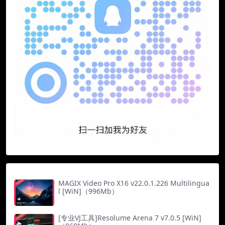
MAGIX Video Pro X16 v22.0.1.226 Multilingua
l [WiN]（996Mb）
[专业VJ工具]Resolume Arena 7 v7.0.5 [WiN]