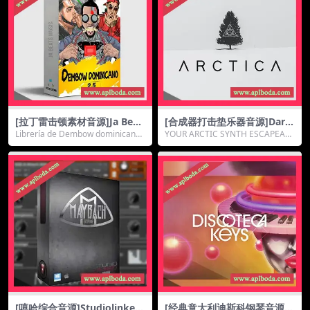
[拉丁雷击顿素材音源]Ja Beat
[合成器打击垫乐器音源]Dark
s Dembow Dominicano 2.5
Intervals ARCTICA [KONTA
Librería de Dembow dominicano
YOUR ARCTIC SYNTH ESCAPEAR
[WAV, AiFF, KONTAKT]（317
KT]（6.74Gb）
2.5; es la...
CTICA is a stu...
Mb）
[嘻哈综合音源]Studiolinked
[经典意大利迪斯科钢琴音源]