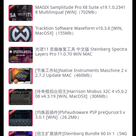
MAGIX Samplitude Pro X8 Suite v19.1.0.2341
8 Multilingual [WiN]（702Mb）
Tracktion Software Waveform v10.3.6 [WiN,
MacOSX]（155Mb）
光谱11 音频修复工具 中文版 Steinberg Spectra
Layers Pro 11.0.70 WiN MAC
[节奏工作站]Native Instruments Maschine 2 v
2.7.2 Update MAC（460Mb）
[传奇模拟台宿主]Harrison Mixbus 32C 4 v5.0.2
08 v4.3.19 [WiN, MacOSX]（306Mb）
[均衡器插件]PSPaudioware PSP preQursor3 v
3.0.1 [WiN]（26.2Mb）
[宿主扩展插件]Steinberg Bundle 60 In 1（54G