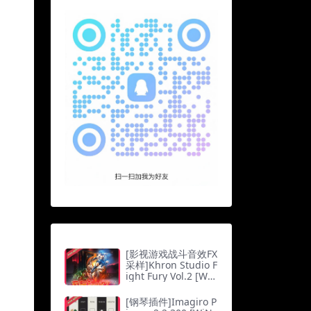
[影视游戏战斗音效FX
采样]Khron Studio F
ight Fury Vol.2 [WA
V]（343Mb）
[钢琴插件]Imagiro P