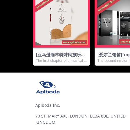
[亚马逊雨林特殊民族乐器
[爱尔兰锡笛]Impa
音源]The Amazonic AM
ndworks VENT
The first chapter of a musical li
The second instrume
A I Composer Edition v
c Winds – Tin 
brary n...
ENTUS Ethn...
1.1 [KONTAKT]（7.03G
KONTAKT（4.7
b）
Aplboda Inc.
70 ST. MARY AXE, LONDON, EC3A 8BE, UNITED
KINGDOM