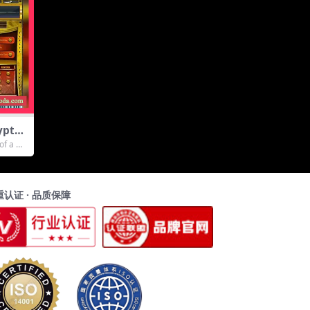
pto
Tabl
of a pa
T]（1.
重认证 · 品质保障