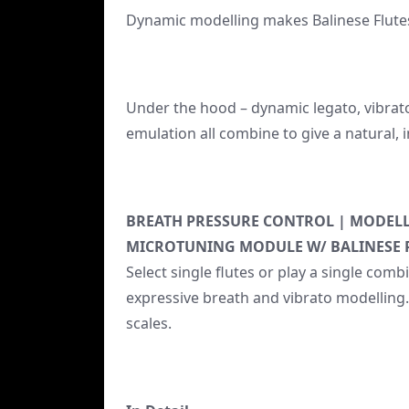
Dynamic modelling makes Balinese Flutes 
Under the hood – dynamic legato, vibrato
emulation all combine to give a natural, i
BREATH PRESSURE CONTROL | MODEL
MICROTUNING MODULE W/ BALINESE 
Select single flutes or play a single co
expressive breath and vibrato modelling
scales.