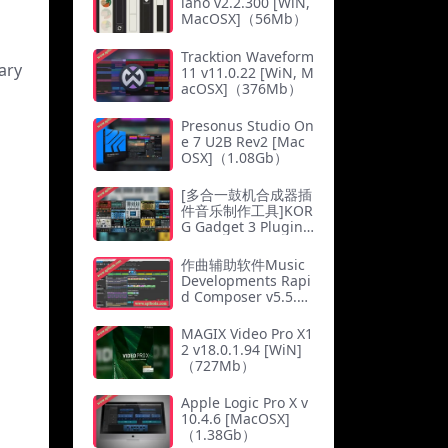
iano v2.2.300 [WiN,
MacOSX]（56Mb）
Tracktion Waveform
ary
11 v11.0.22 [WiN, M
acOSX]（376Mb）
Presonus Studio On
e 7 U2B Rev2 [Mac
OSX]（1.08Gb）
[多合一鼓机合成器插
件音乐制作工具]KOR
G Gadget 3 Plugins
v3.1.6 [MacOSX]
（7.35Gb）
作曲辅助软件Music
Developments Rapi
d Composer v5.5.7
WIN MAC
MAGIX Video Pro X1
2 v18.0.1.94 [WiN]
（727Mb）
Apple Logic Pro X v
10.4.6 [MacOSX]
（1.38Gb）