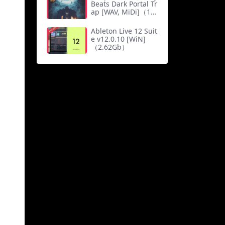
Beats Dark Portal Tr
ap [WAV, MiDi]（12
9.38Mb）
Ableton Live 12 Suit
e v12.0.10 [WiN]
（2.62Gb）