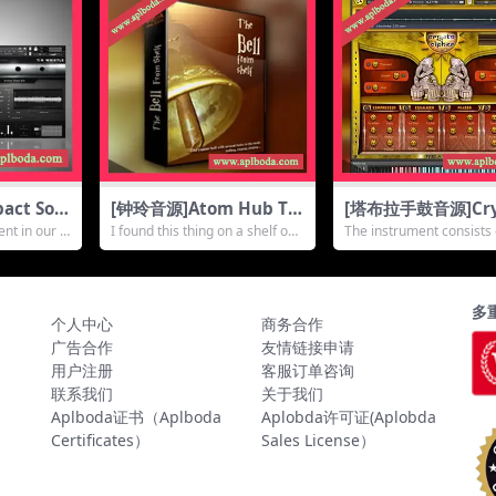
ct Sou
[钟玲音源]Atom Hub Th
[塔布拉手鼓音源]Cry
US Ethni
e Bell From Shelf v2.0
Cipher Audio Lab 
nt in our V
I found this thing on a shelf obv
The instrument consists 
Whistle
[KONTAKT]（17Mb）
a Loops [KONTAK
iously ...
ir of han...
9Gb）
52Gb）
多
个人中心
商务合作
广告合作
友情链接申请
用户注册
客服订单咨询
联系我们
关于我们
Aplboda证书（Aplboda
Aplobda许可证(Aplobda
Certificates）
Sales License）