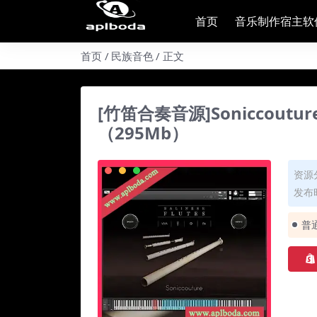
首页
音乐制作宿主软
首页
民族音色
正文
[竹笛合奏音源]Soniccouture Ba
（295Mb）
资源
发布时
普