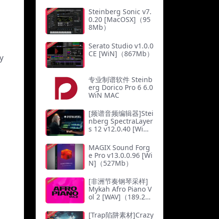
Steinberg Sonic v7.
0.20 [MacOSX]（95
8Mb）
Serato Studio v1.0.0
CE [WiN]（867Mb）
y
专业制谱软件 Steinb
erg Dorico Pro 6 6.0
WiN MAC
[频谱音频编辑器]Stei
nberg SpectraLayer
s 12 v12.0.40 [WiN]
（137.3Mb）
MAGIX Sound Forg
e Pro v13.0.0.96 [Wi
N]（527Mb）
[非洲节奏钢琴采样]
Mykah Afro Piano V
ol 2 [WAV]（189.24
Mb）
[Trap陷阱素材]Crazy