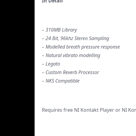
In Detail
– 310MB Library
– 24 Bit, 96khz Stereo Sampling
– Modelled breath pressure response
– Natural vibrato modelling
– Legato
– Custom Reverb Processor
– NKS Compatible
Requires free NI Kontakt Player or NI Kon