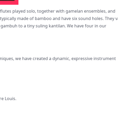
n flutes played solo, together with gamelan ensembles, and
 typically made of bamboo and have six sound holes. They v
 gambuh to a tiny suling kantilan. We have four in our
niques, we have created a dynamic, expressive instrument
e Louis.