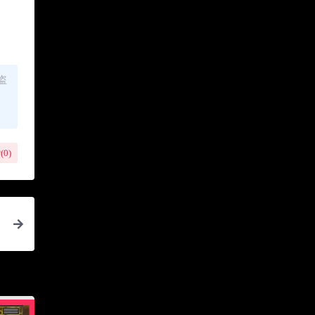
盗
(
0
)