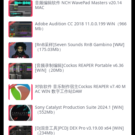
音频编辑软件 NCH WavePad Masters v20.14
MAC
Adobe Audition CC 2018 11.0.0.199 WiN（966
Mb）
[RnB采样]Seven Sounds RnB Gambino [WAV]
（175.03Mb）
[音频录制编辑]Cockos REAPER Portable v6.36
[WiN]（20Mb）
对轨软件 音乐制作宿主Cockos REAPER v7.40 M
AC WIN 数字工作站DAW
Sony Catalyst Production Suite 2024.1 [WiN]
（552Mb）
[DJ混音工具]PCDJ DEX Pro v3.19.00 x64 [WiN]
（234Mb）