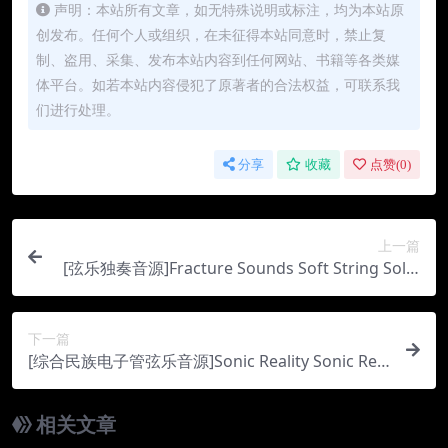
声明：本站所有文章，如无特殊说明或标注，均为本站原
创发布。任何个人或组织，在未征得本站同意时，禁止复
制、盗用、采集、发布本站内容到任何网站、书籍等各类媒
体平台。如若本站内容侵犯了原著者的合法权益，可联系我
们进行处理。
分享
收藏
点赞(
0
)
上一篇
[弦乐独奏音源]Fracture Sounds Soft String Soloi
sts v1.0.2 [KONTAKT]（34.29Gb）
下一篇
[综合民族电子管弦乐音源]Sonic Reality Sonic Refi
lls Vol.1-20 [KONTAKT]（6.37Gb）
相关文章