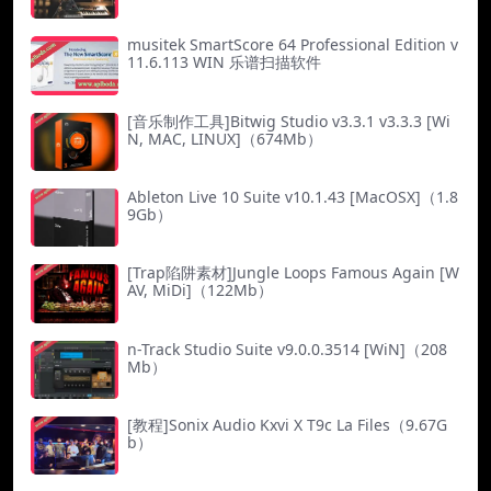
musitek SmartScore 64 Professional Edition v
11.6.113 WIN 乐谱扫描软件
[音乐制作工具]Bitwig Studio v3.3.1 v3.3.3 [Wi
N, MAC, LINUX]（674Mb）
Ableton Live 10 Suite v10.1.43 [MacOSX]（1.8
9Gb）
[Trap陷阱素材]Jungle Loops Famous Again [W
AV, MiDi]（122Mb）
n-Track Studio Suite v9.0.0.3514 [WiN]（208
Mb）
[教程]Sonix Audio Kxvi X T9c La Files（9.67G
b）