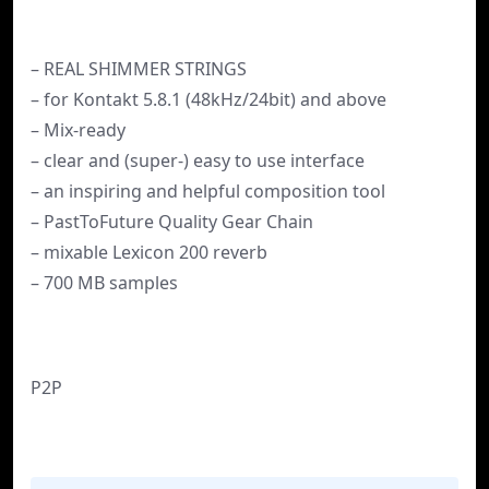
– REAL SHIMMER STRINGS
– for Kontakt 5.8.1 (48kHz/24bit) and above
– Mix-ready
– clear and (super-) easy to use interface
– an inspiring and helpful composition tool
– PastToFuture Quality Gear Chain
– mixable Lexicon 200 reverb
– 700 MB samples
P2P