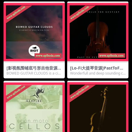
[影视氛围铺底弓形吉他音源]R
[Lo-Fi大提琴音源]PastToFut
iot Audio Bowed Guitar Clo
ureReverbs Lo-Fi Cello For
BOWED GUITAR CLOUDS is a cin
Wonderfull and deep sounding ce
uds [KONTAKT]（837Mb）
Kontakt! [KONTAKT]（105
ematic morph...
llo with ...
Mb）