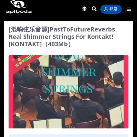
登录
[混响弦乐音源]PastToFutureReverbs
Real Shimmer Strings For Kontakt!
[KONTAKT]（403Mb）