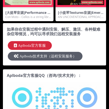
[大提琴音源]Performance S
[小提琴Textures音源]Emerg
amples Con Moto Cellos [K
ence Audio Violin Textures
Con Moto – Cellos is a string libra
AN UNCOVENTIONAL APPROACH
ONTAKT]（1.83Gb）
v2.0.0 [KONTAKT]（1.91G
ry re...
We brought in w...
b）
如果你在安装过程中遇到安装、解压、激活、各种疑难
杂症等情况，均可以寻求我们远程安装服务
Aplboda官方客服
Aplboda技术支持（远程安装服务）
Aplboda官方客服QQ（咨询/技术支持）：