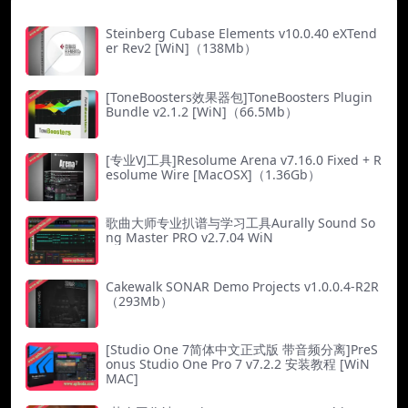
Steinberg Cubase Elements v10.0.40 eXTend
er Rev2 [WiN]（138Mb）
[ToneBoosters效果器包]ToneBoosters Plugin
Bundle v2.1.2 [WiN]（66.5Mb）
[专业VJ工具]Resolume Arena v7.16.0 Fixed + R
esolume Wire [MacOSX]（1.36Gb）
歌曲大师专业扒谱与学习工具Aurally Sound So
ng Master PRO v2.7.04 WiN
Cakewalk SONAR Demo Projects v1.0.0.4-R2R
（293Mb）
[Studio One 7简体中文正式版 带音频分离]PreS
onus Studio One Pro 7 v7.2.2 安装教程 [WiN
MAC]