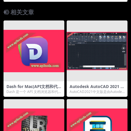
中文汉化版
相关文章
Dash for Mac(API文档和代
Autodesk AutoCAD 2021 fo
码段管理器)v7.3.1直装版
r Win(CAD三维绘图设计软件)
Dash 是一个 API 文档浏览器和代
AutoCAD2021中文版是由Autodes
中文版
码片段管理器。Dash 存储代码片段
k开发的一款功能强大的图形设计辅
并立...
助...