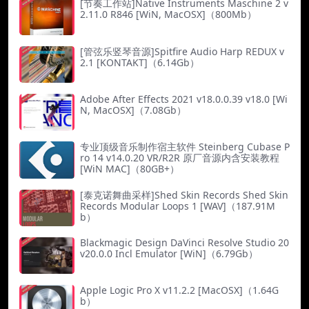
[节奏工作站]Native Instruments Maschine 2 v
2.11.0 R846 [WiN, MacOSX]（800Mb）
[管弦乐竖琴音源]Spitfire Audio Harp REDUX v
2.1 [KONTAKT]（6.14Gb）
Adobe After Effects 2021 v18.0.0.39 v18.0 [Wi
N, MacOSX]（7.08Gb）
专业顶级音乐制作宿主软件 Steinberg Cubase P
ro 14 v14.0.20 VR/R2R 原厂音源内含安装教程
[WiN MAC]（80GB+）
[泰克诺舞曲采样]Shed Skin Records Shed Skin
Records Modular Loops 1 [WAV]（187.91M
b）
Blackmagic Design DaVinci Resolve Studio 20
v20.0.0 Incl Emulator [WiN]（6.79Gb）
Apple Logic Pro X v11.2.2 [MacOSX]（1.64G
b）