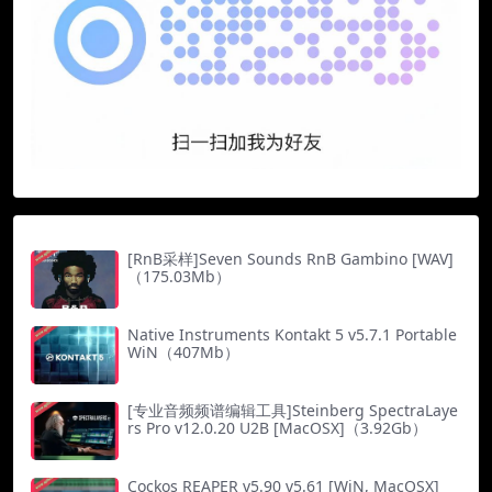
[RnB采样]Seven Sounds RnB Gambino [WAV]
（175.03Mb）
Native Instruments Kontakt 5 v5.7.1 Portable
WiN（407Mb）
[专业音频频谱编辑工具]Steinberg SpectraLaye
rs Pro v12.0.20 U2B [MacOSX]（3.92Gb）
Cockos REAPER v5.90 v5.61 [WiN, MacOSX]