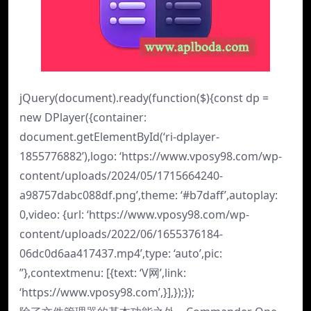
jQuery(document).ready(function($){const dp =
new DPlayer({container:
document.getElementById(‘ri-dplayer-
1855776882’),logo: ‘https://www.vposy98.com/wp-
content/uploads/2024/05/1715664240-
a98757dabc088df.png’,theme: ‘#b7daff’,autoplay:
0,video: {url: ‘https://www.vposy98.com/wp-
content/uploads/2022/06/1655376184-
06dc0d6aa417437.mp4’,type: ‘auto’,pic:
”},contextmenu: [{text: ‘V网’,link:
‘https://www.vposy98.com’,}],});});