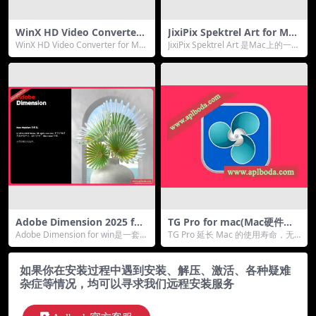
WinX HD Video Converter f
JixiPix Spektrel Art for Mac
or Mac v6.7.0(视频格式转换
(照片锐化工具)v1.1.12直装版
WinX HD Video Converter for Mac
JixiPix Spektrel Art 是Mac上的一款
器)中文版
是功能齐全的 M...
图片锐化工具，为使用者...
Adobe Dimension 2025 for
TG Pro for mac(Mac硬件温
Win(DN 2025)v4.1.4.4533中
度监控 风扇控制工具)v2.72
Adobe Dimension for win是一套十
TG Pro 延长 Mac 的使用寿命，无
文直装版
分出色用于2D和3D设计的...
论是较旧的 iMac、16 英寸 Ma...
如果你在安装过程中遇到安装、解压、激活、各种疑难
杂症等情况，均可以寻求我们远程安装服务