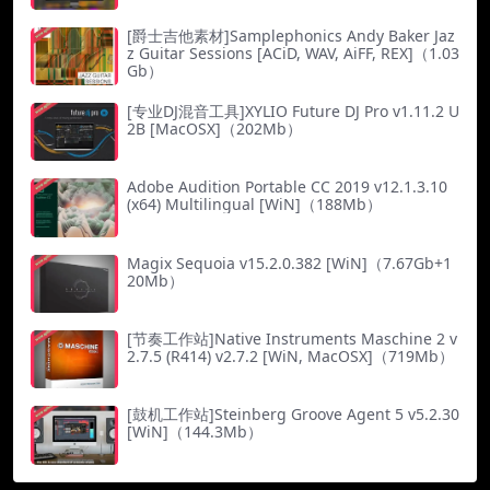
[爵士吉他素材]Samplephonics Andy Baker Jaz
z Guitar Sessions [ACiD, WAV, AiFF, REX]（1.03
Gb）
[专业DJ混音工具]XYLIO Future DJ Pro v1.11.2 U
2B [MacOSX]（202Mb）
Adobe Audition Portable CC 2019 v12.1.3.10
(x64) Multilingual [WiN]（188Mb）
Magix Sequoia v15.2.0.382 [WiN]（7.67Gb+1
20Mb）
[节奏工作站]Native Instruments Maschine 2 v
2.7.5 (R414) v2.7.2 [WiN, MacOSX]（719Mb）
[鼓机工作站]Steinberg Groove Agent 5 v5.2.30
[WiN]（144.3Mb）