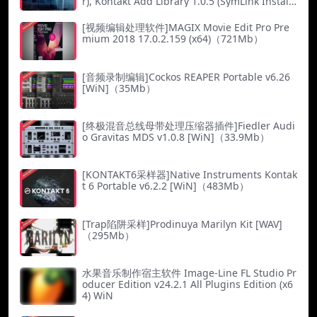
r), Kontakt Add Library 1.0.5 (SymLink Installe
r)（65Mb）
[视频编辑处理软件]MAGIX Movie Edit Pro Pre
mium 2018 17.0.2.159 (x64)（721Mb）
[音频录制编辑]Cockos REAPER Portable v6.26
[WiN]（35Mb）
[终极混音总线母带处理压缩器插件]Fiedler Audi
o Gravitas MDS v1.0.8 [WiN]（33.9Mb）
[KONTAKT6采样器]Native Instruments Kontak
t 6 Portable v6.2.2 [WiN]（483Mb）
[Trap陷阱采样]Prodinuya Marilyn Kit [WAV]
（295Mb）
水果音乐制作宿主软件 Image-Line FL Studio Pr
oducer Edition v24.2.1 All Plugins Edition (x6
4) WiN