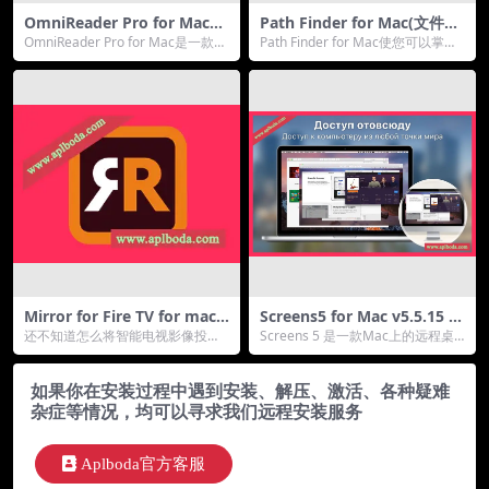
OmniReader Pro for Mac
Path Finder for Mac(文件管
(专业电子书阅读器)v3.3.2 (20
理工具)v2190中文版
OmniReader Pro for Mac是一款功
Path Finder for Mac使您可以掌握
250712)激活版
能强大的电子书阅读器，专为M...
文件管理。完全控制您的文件系
统...
Mirror for Fire TV for mac
Screens5 for Mac v5.5.15 远
(亚马逊FireTV影像投放软件)v
程桌面软件 中文破解版下载
还不知道怎么将智能电视影像投放
Screens 5 是一款Mac上的远程桌
2.8.1中文版
到其他平台吗？通过 Mirror for Fir
面应用程序，可以让用户从远程访
e...
问他们的...
如果你在安装过程中遇到安装、解压、激活、各种疑难
杂症等情况，均可以寻求我们远程安装服务
Aplboda官方客服