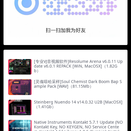
[专业VJ音视频软件]Resolume Arena v6.0.11 Up
date v6.0.1 REPACK [WiN, MacOSX]（1.82G
b）
[灵魂嘻哈采样]Soul Chemist Dark Boom Bap S
ample Pack [WAV]（81.15Mb）
Steinberg Nuendo 14 v14.0.32 U2B [MacOSX]
（1.41Gb）
Native Instruments Kontakt 5.7.1 Update (NO
Kontakt Key, NO KEYGEN, NO Service Cente