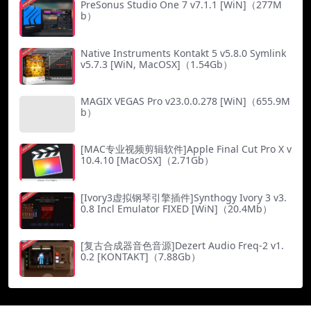
PreSonus Studio One 7 v7.1.1 [WiN]（277M
b）
Native Instruments Kontakt 5 v5.8.0 Symlink
v5.7.3 [WiN, MacOSX]（1.54Gb）
MAGIX VEGAS Pro v23.0.0.278 [WiN]（655.9M
b）
[MAC专业视频剪辑软件]Apple Final Cut Pro X v
10.4.10 [MacOSX]（2.71Gb）
[Ivory3虚拟钢琴引擎插件]Synthogy Ivory 3 v3.
0.8 Incl Emulator FIXED [WiN]（20.4Mb）
[复古合成器音色音源]Dezert Audio Freq-2 v1.
0.2 [KONTAKT]（7.88Gb）