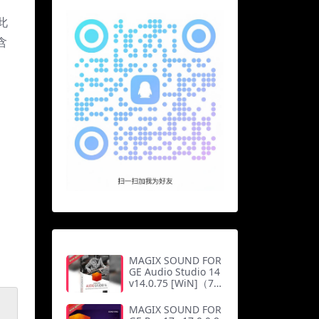
此
含
MAGIX SOUND FOR
GE Audio Studio 14
v14.0.75 [WiN]（73
7Mb）
MAGIX SOUND FOR