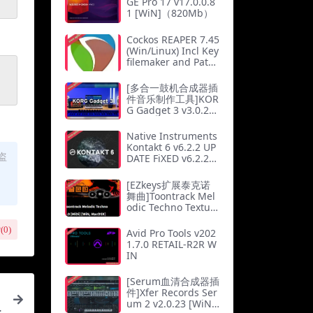
GE Pro 17 v17.0.0.8
1 [WiN]（820Mb）
Cockos REAPER 7.45
(Win/Linux) Incl Key
filemaker and Patch
-BTCR
[多合一鼓机合成器插
件音乐制作工具]KOR
G Gadget 3 v3.0.26
[MacOSX]（2.51G
b）
Native Instruments
Kontakt 6 v6.2.2 UP
盗
DATE FiXED v6.2.2
[WiN, MacOSX]（1.
91Gb）
[EZkeys扩展泰克诺
舞曲]Toontrack Mel
odic Techno Textur
es EZkeys MIDI v1.
0.0 [MiDi] [WiN, Ma
(
0
)
Avid Pro Tools v202
cOSX]（13Mb）
1.7.0 RETAIL-R2R W
IN
[Serum血清合成器插
件]Xfer Records Ser
um 2 v2.0.23 [WiN]