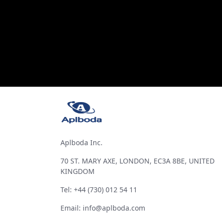
Aplboda Inc.
70 ST. MARY AXE, LONDON, EC3A 8BE, UNITED
KINGDOM
Tel: +44 (730) 012 54 11
Email:
info@aplboda.com