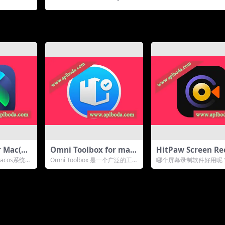
22 最新中文版下载
or Mac(图
Omni Toolbox for mac
HitPaw Screen Re
.8.1最新
(全方位工具集合)v1.4.6直
er for Mac(屏幕
是Macos系统上
Omni Toolbox 是一个广泛的工具
哪个屏幕录制软件好用呢
装版
件)v1.0.1中文版
具，可以帮
集合，用于在 iPhone 硬件上创
使用HitPaw Screen Rec
建...
H...