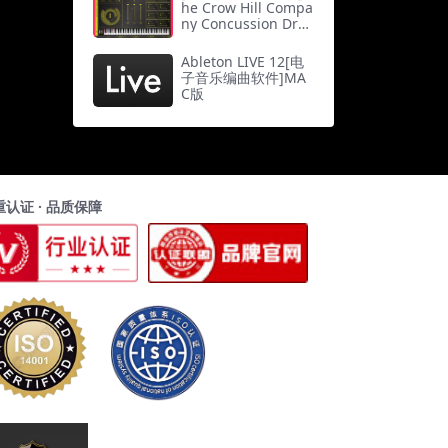
he Crow Hill Compa
ny Concussion Dru
ms v1.1.0 [WiN]（1
3.7Gb）
Ableton LIVE 12[电
子音乐编曲软件]MA
C版
重认证 · 品质保障