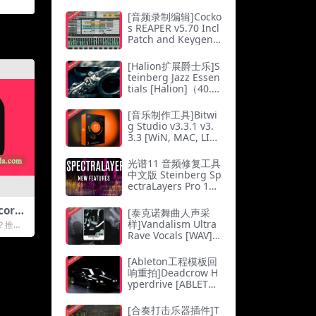
（1.25Gb）
[音频录制编辑]Cocko
s REAPER v5.70 Incl
Patch and Keygen-
R2R（21Mb）
[Halion扩展爵士乐]S
teinberg Jazz Essen
tials [Halion]（40.5
Mb）
[音乐制作工具]Bitwi
g Studio v3.3.1 v3.
3.3 [WiN, MAC, LIN
UX]（674Mb）
光谱11 音频修复工具
中文版 Steinberg Sp
ectraLayers Pro 11.
0.60 WiN MAC
cord
[泰克诺舞曲人声采
录制软
样]Vandalism Ultra
？推荐
Rave Vocals [WAV]
order，
（218.07Mb）
[Ableton工程模板回
响重拍]Deadcrow H
yperdrive [ABLETO
N PROJECT FILE]（4
64Mb）
[合奏打击乐器插件]T