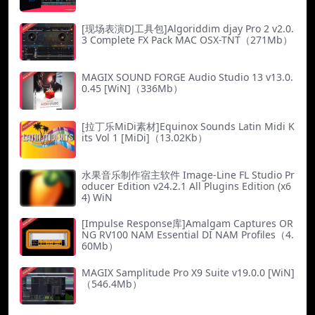
[现场表演DJ工具包]Algoriddim djay Pro 2 v2.0.
3 Complete FX Pack MAC OSX-TNT（271Mb）
MAGIX SOUND FORGE Audio Studio 13 v13.0.
0.45 [WiN]（336Mb）
[拉丁乐MiDi素材]Equinox Sounds Latin Midi K
its Vol 1 [MiDi]（13.02Kb）
水果音乐制作宿主软件 Image-Line FL Studio Pr
oducer Edition v24.2.1 All Plugins Edition (x6
4) WiN
[Impulse Response库]Amalgam Captures OR
NG RV100 NAM Essential DI NAM Profiles（4.
60Mb）
MAGIX Samplitude Pro X9 Suite v19.0.0 [WiN]
（546.4Mb）