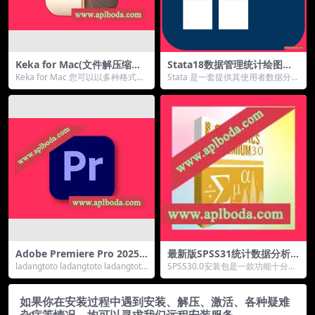
Keka for Mac(文件解压缩工
Stata18数据管理统计绘图软
具)v1.5.0中文版
件完整版Stata正版激活永久
Keka for Mac 您可以以多种格式压
Stata 是一套提供其使用者数据分
使用！支持win/mac
缩任意数量的文件。分割文件并用
析、数据管理以及绘制专业图表的
密码保...
完整及整合性统...
Adobe Premiere Pro 2025 f
最新版SPSS31统计数据分析
or Mac v25.6.2 Pr2025 语音
软件安装包官方完整版Mac版
ladangtoto ladangtoto ladangtoto
SPSS30.0安装包是一款功能十分强
转字幕PR最新中文版下载pr
本
ladangt...
大的统计数据分析软件，旨在为企
业用户提供一...
如果你在安装过程中遇到安装、解压、激活、各种疑难
杂症等情况，均可以寻求我们远程安装服务