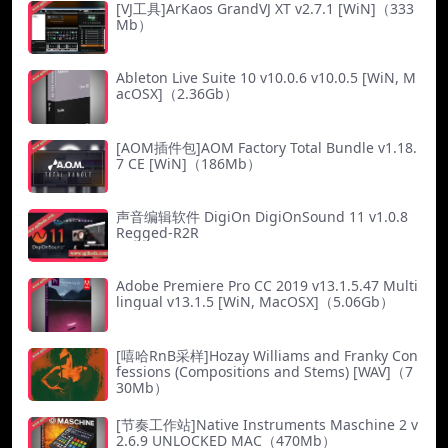
[VJ工具]ArKaos GrandVJ XT v2.7.1 [WiN]（333
Mb）
Ableton Live Suite 10 v10.0.6 v10.0.5 [WiN, M
acOSX]（2.36Gb）
[AOM插件包]AOM Factory Total Bundle v1.18.
7 CE [WiN]（186Mb）
声音编辑软件 DigiOn DigiOnSound 11 v1.0.8
Regged-R2R
Adobe Premiere Pro CC 2019 v13.1.5.47 Multi
lingual v13.1.5 [WiN, MacOSX]（5.06Gb）
[嘻哈RnB采样]Hozay Williams and Franky Con
fessions (Compositions and Stems) [WAV]（7
30Mb）
[节奏工作站]Native Instruments Maschine 2 v
2.6.9 UNLOCKED MAC（470Mb）