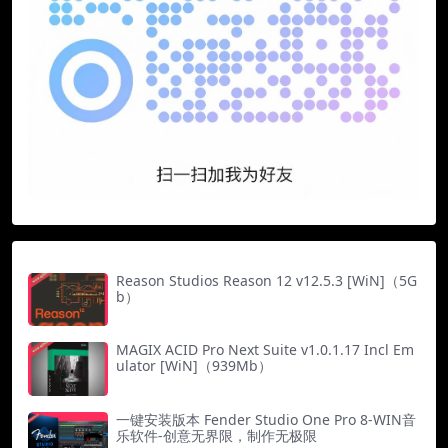
Reason Studios Reason 12 v12.5.3 [WiN]（5G
b）
MAGIX ACID Pro Next Suite v1.0.1.17 Incl Em
ulator [WiN]（939Mb）
一键安装版本 Fender Studio One Pro 8-WIN音
乐软件-创意无界限，制作无极限