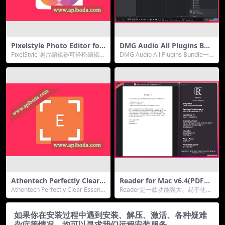
Pixelstyle Photo Editor for
DMG Audio All Plugins Bun
Mac v4.3.1 照片编辑器 中文
dle for Mac(专业的音频编辑
PixelStyle 照片编辑器可轻松编辑照
DMG Audio All Plugins Bundle一
破解版下载
插件合集) v2023.10.30 直装
片和图像并创建原创独特的艺术
组功能非常全面的音频插...
激活版
品。它带...
Athentech Perfectly Clear E
Reader for Mac v6.4(PDF阅
ssentials for Mac(LR/PS图
读器)
Athentech Perfectly Clear Essenti
Reader是一款功能强大、易于使用
像清晰化处理工具)v3.8.0.168
als mac...
的PDF阅读器，适用于需要阅读和
4中文版
管理PDF文...
如果你在安装过程中遇到安装、解压、激活、各种疑难
杂症等情况，均可以寻求我们远程安装服务