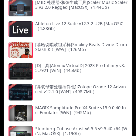
[MIDI处理器-和弦生成工具]Scaler Music Scaler
3 v3.2.0 Regged [MacOSX]（1.44Gb）
Ableton Live 12 Suite v12.3.2 U2B [MacOSX]
（4.88Gb）
[嘻哈说唱鼓组采样]Smokey Beats Divine Drum
Stash Kit [WAV]（126Mb）
[DJ工具]Atomix VirtualDJ 2023 Pro Infinity v8.
5.7921 [WiN]（445Mb）
[臭氧母带处理插件包]iZotope Ozone 12 Advan
ced v12.1.0 [WiN]（498.7Mb）
MAGIX Samplitude Pro X4 Suite v15.0.0.40 In
cl Emulator [WiN]（945Mb）
Steinberg Cubase Artist v6.5.5 v9.5.40 x64 [W
iN, MacOSX]（1.19Gb）