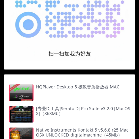
HQPlayer Desktop 5 极致音质播放器 MAC
[专业DJ工具]Serato DJ Pro Suite v3.2.0 [MacOS
X]（863Mb）
Native Instruments Kontakt 5 v5.6.8 r25 Mac
OSX UNLOCKED-digitalmachine（45Mb）