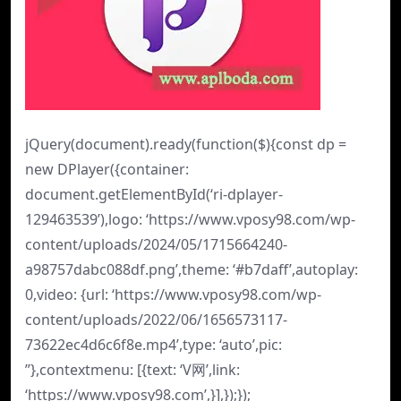
jQuery(document).ready(function($){const dp =
new DPlayer({container:
document.getElementById(‘ri-dplayer-
129463539’),logo: ‘https://www.vposy98.com/wp-
content/uploads/2024/05/1715664240-
a98757dabc088df.png’,theme: ‘#b7daff’,autoplay:
0,video: {url: ‘https://www.vposy98.com/wp-
content/uploads/2022/06/1656573117-
73622ec4d6c6f8e.mp4’,type: ‘auto’,pic:
”},contextmenu: [{text: ‘V网’,link:
‘https://www.vposy98.com’,}],});});