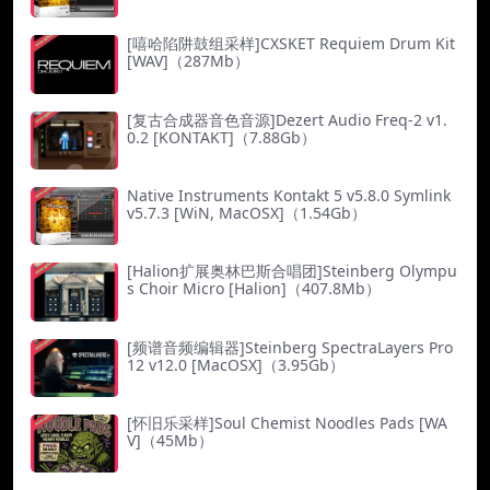
[嘻哈陷阱鼓组采样]CXSKET Requiem Drum Kit
[WAV]（287Mb）
[复古合成器音色音源]Dezert Audio Freq-2 v1.
0.2 [KONTAKT]（7.88Gb）
Native Instruments Kontakt 5 v5.8.0 Symlink
v5.7.3 [WiN, MacOSX]（1.54Gb）
[Halion扩展奥林巴斯合唱团]Steinberg Olympu
s Choir Micro [Halion]（407.8Mb）
[频谱音频编辑器]Steinberg SpectraLayers Pro
12 v12.0 [MacOSX]（3.95Gb）
[怀旧乐采样]Soul Chemist Noodles Pads [WA
V]（45Mb）