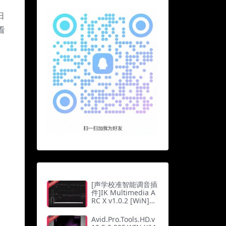
日
看
[声学校准智能调音插
件]IK Multimedia A
RC X v1.0.2 [WiN]
（39.5Mb）
Avid.Pro.Tools.HD.v