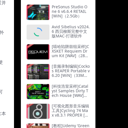
置并
PreSonus Studio O
ne 6 v6.6.4 RETAIL
[WiN]（2.5Gb）
Avid Sibelius v2024.
6 西贝柳斯完整中文
外
版MAC-打谱软件
[嘻哈陷阱鼓组采样]C
XSKET Requiem Dr
um Kit [WAV]（287
Mb）
使
[音频录制编辑]Cocko
s REAPER Portable v
6.20 [WiN]（33M
b）
[科技浩室采样]Catal
yst Samples Dirty T
可
ech House [WAV]
（122.23Mb）
[可视化图形音乐编辑
工具]Cycling 74 Ma
c本
x v8.3.1 PROPER [Wi
N]（602Mb）
[教程]Udemy ‘Green