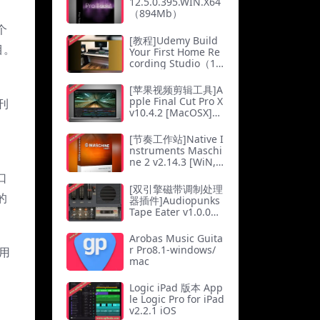
12.5.0.395.WIN.X64
（894Mb）
个
[教程]Udemy Build
目。
Your First Home Re
cording Studio（1.3
Gb）
[苹果视频剪辑工具]A
pple Final Cut Pro X
刊
v10.4.2 [MacOSX]
（2.75Gb）
[节奏工作站]Native I
nstruments Maschi
ne 2 v2.14.3 [WiN,
MacOSX]（4.17G
口
b）
[双引擎磁带调制处理
的
器插件]Audiopunks
Tape Eater v1.0.0
[WiN]（20.5Mb）
Arobas Music Guita
r Pro8.1-windows/
用
mac
Logic iPad 版本 App
le Logic Pro for iPad
v2.2.1 iOS