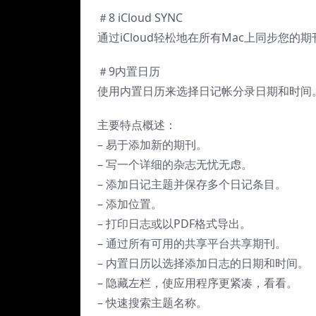
＃8 iCloud SYNC
通过iCloud轻松地在所有Mac上同步您的期
＃9内置日历
使用内置日历来选择日记帐分录日期和时间
主要特点概述：
– 易于添加新的期刊。
– 写一个详细的杂志无忧无虑。
– 添加日记主题并保存多个日记条目。
– 添加位置。
– 打印日志或以PDF格式导出。
– 通过所有可用的共享平台共享期刊。
– 内置日历以选择添加日志的日期和时间。
– 隐藏左栏，使应用程序更紧凑，看看。
– 快速搜索主题名称。