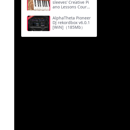
sleeves’ Creative Pi
ano Lessons Course
（1.25Gb）
AlphaTheta Pioneer
DJ rekordbox v6.0.1
[WiN]（185Mb）