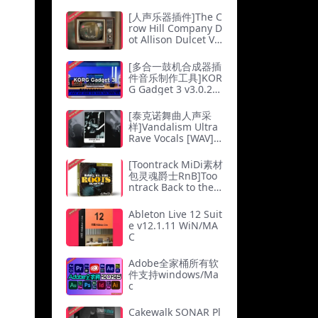
b）
[人声乐器插件]The C
row Hill Company D
ot Allison Dulcet Voi
ce v1.0.4 [WiN]（1.
49Gb）
[多合一鼓机合成器插
件音乐制作工具]KOR
G Gadget 3 v3.0.26
[MacOSX]（2.51G
b）
[泰克诺舞曲人声采
样]Vandalism Ultra
Rave Vocals [WAV]
（218.07Mb）
[Toontrack MiDi素材
包灵魂爵士RnB]Too
ntrack Back to the R
oots [MiDi]（0.3M
b）
Ableton Live 12 Suit
e v12.1.11 WiN/MA
C
Adobe全家桶所有软
件支持windows/Ma
c
Cakewalk SONAR Pl