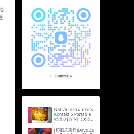
地
通
Native Instruments
Kontakt 5 Portable
v5.8.0 [WiN]（396M
b）
[怀旧乐采样]Dave Ze