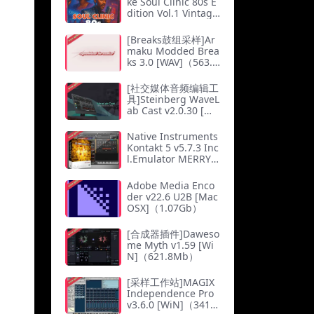
ke Soul Clinic 80s E
dition Vol.1 Vintage
Sample Pack [WAV]
（57.01Mb）
[Breaks鼓组采样]Ar
maku Modded Brea
ks 3.0 [WAV]（563.2
7Mb）
[社交媒体音频编辑工
具]Steinberg WaveL
ab Cast v2.0.30 [Ma
cOSX]（326Mb）
Native Instruments
Kontakt 5 v5.7.3 Inc
l.Emulator MERRY X
MAS-AUDiTOR（53
5Mb）
Adobe Media Enco
der v22.6 U2B [Mac
OSX]（1.07Gb）
[合成器插件]Daweso
me Myth v1.59 [Wi
N]（621.8Mb）
[采样工作站]MAGIX
Independence Pro
v3.6.0 [WiN]（341M