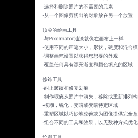
-选择和删除照片的不需要的元素
-从一个图像剪切出的对象放在另一个放置
顶尖的绘画工具
-与Pixelmator油漆就像在画布上一样
-使用不同的画笔大小，形状，硬度和混合模
-调整画笔设置以获得您想要的外观
-覆盖任何具有漂亮渐变和颜色填充的区域
修饰工具
-纠正皱纹和修复划痕
-制作瑕疵从照片中消失，移除或重新排列
-模糊，锐化，变暗或变暗特定区域
-重塑区域以巧妙地改善或为图像提供完全
-组合不同的工具和效果，以无数种方式优化
绘图工具