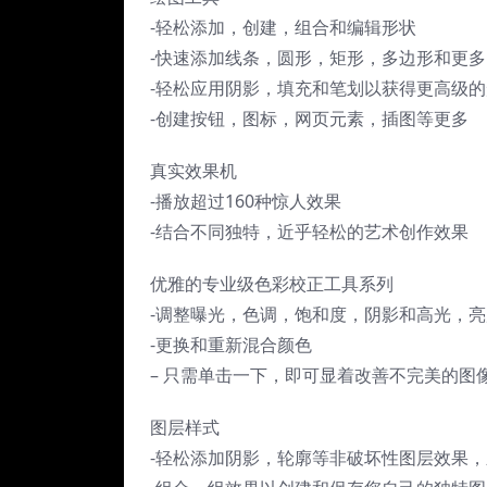
-轻松添加，创建，组合和编辑形状
-快速添加线条，圆形，矩形，多边形和更
-轻松应用阴影，填充和笔划以获得更高级的
-创建按钮，图标，网页元素，插图等更多
真实效果机
-播放超过160种惊人效果
-结合不同独特，近乎轻松的艺术创作效果
优雅的专业级色彩校正工具系列
-调整曝光，色调，饱和度，阴影和高光，
-更换和重新混合颜色
– 只需单击一下，即可显着改善不完美的图
图层样式
-轻松添加阴影，轮廓等非破坏性图层效果