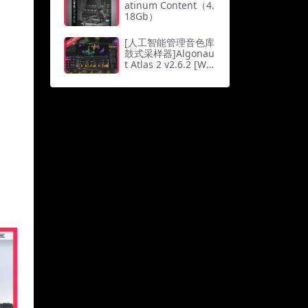
atinum Content（4.
18Gb）
[人工智能管理音色库
鼓式采样器]Algonau
t Atlas 2 v2.6.2 [Wi
N]（15.2Mb）