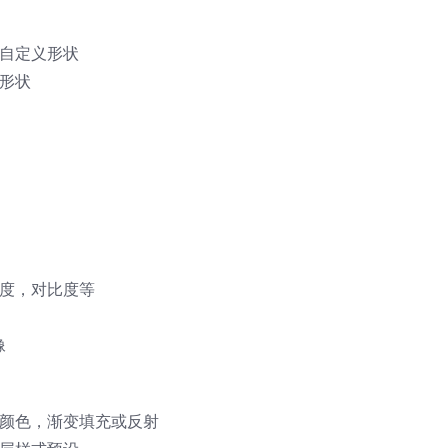
多自定义形状
形状
亮度，对比度等
像
，颜色，渐变填充或反射