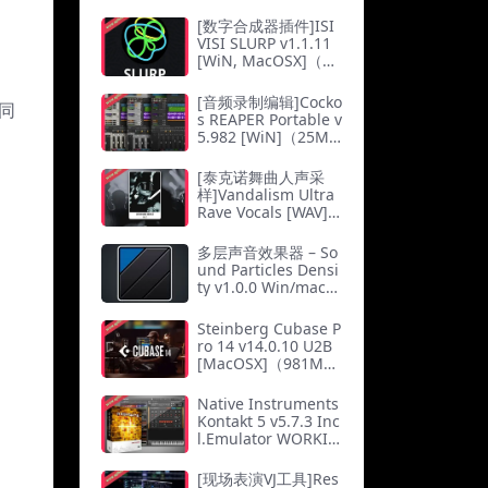
[数字合成器插件]ISI
VISI SLURP v1.1.11
[WiN, MacOSX]（61
Mb）
[音频录制编辑]Cocko
同
s REAPER Portable v
5.982 [WiN]（25M
b）
[泰克诺舞曲人声采
样]Vandalism Ultra
Rave Vocals [WAV]
（218.07Mb）
多层声音效果器 – So
und Particles Densi
ty v1.0.0 Win/macO
S
Steinberg Cubase P
ro 14 v14.0.10 U2B
[MacOSX]（981M
b）
Native Instruments
Kontakt 5 v5.7.3 Inc
l.Emulator WORKIN
G-AUDiTOR（551M
b）
[现场表演VJ工具]Res