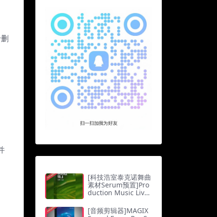
于删
并
[科技浩室泰克诺舞曲
素材Serum预置]Pro
duction Music Live
Organica Vol.6 Full
Production Suite Ba
[音频剪辑器]MAGIX
sic Edition [WAV, Mi