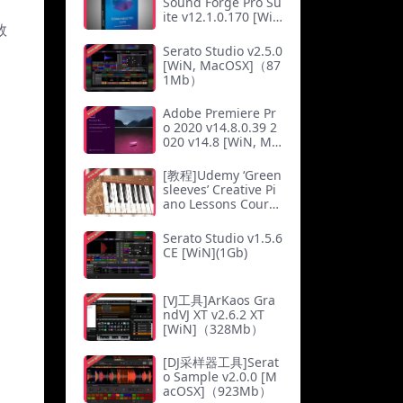
Sound Forge Pro Su
Di]（802Mb）
ite v12.1.0.170 [Wi
数
N]（546Mb）
Serato Studio v2.5.0
[WiN, MacOSX]（87
1Mb）
Adobe Premiere Pr
o 2020 v14.8.0.39 2
020 v14.8 [WiN, Ma
cOSX]（3.61Gb）
[教程]Udemy ‘Green
sleeves’ Creative Pi
ano Lessons Course
（1.25Gb）
Serato Studio v1.5.6
CE [WiN](1Gb)
[VJ工具]ArKaos Gra
ndVJ XT v2.6.2 XT
[WiN]（328Mb）
[DJ采样器工具]Serat
o Sample v2.0.0 [M
acOSX]（923Mb）