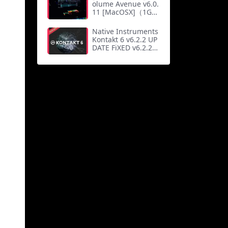
olume Avenue v6.0.
11 [MacOSX]（1G
b）
Native Instruments
Kontakt 6 v6.2.2 UP
DATE FiXED v6.2.2
[WiN, MacOSX]（1.
91Gb）