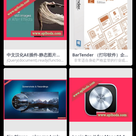
中文汉化AE插件-静态图片局
BarTender （打印软件）企业
部流动循环动画特效 loopFlo
版 2022 R8 11.3.216048-Win
jQuery(document).ready(function
非常适合身处严格监管的行业或跨
w v1.0 Win/Mac+使用教程
dows
($){const...
越多个地点运营，并需要在整个组
织内控...