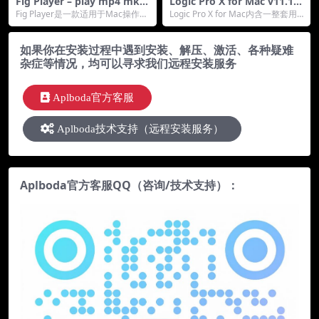
Fig Player – play mp4 mkv
Logic Pro X for Mac v11.1.1
mp3 for Mac(媒体播放器)v1.
音乐制作软件 中文破解版下载
Fig Player是一款适用于Mac操作系
Logic Pro X for Mac内含一整套用
3.21 激活版
统的多媒体播放器软件，它可以播
于专业的音乐创作、节拍编制、
放多种...
编...
如果你在安装过程中遇到安装、解压、激活、各种疑难
杂症等情况，均可以寻求我们远程安装服务
Aplboda官方客服
Aplboda技术支持（远程安装服务）
Aplboda官方客服QQ（咨询/技术支持）：