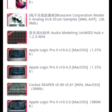
b）
[电子乐底鼓素材]Bluezone Corporation Moder
n Analog Kick Drum Samples [WAV, AiFF]（28.
9Mb）
音乐演出软件 Audio Modeling UniMIDI Hub v
1.2.3-WiN
Apple Logic Pro X v10.4.2 [MacOSX]（1.37G
b）
Apple Logic Pro X v10.4.3 [MacOSX]（1.37G
b）
Cockos REAPER v5.90 v5.61 [WiN, MacOSX]
（39Mb）
Apple Logic Pro X v10.5.0 [MacOSX]（980M
b）