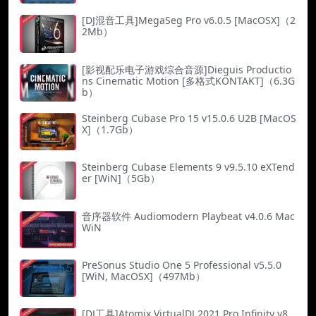
[DJ混音工具]MegaSeg Pro v6.0.5 [MacOSX]（2
2Mb）
[影视配乐电子游戏综合音源]Dieguis Productio
ns Cinematic Motion [多格式KONTAKT]（6.3G
b）
Steinberg Cubase Pro 15 v15.0.6 U2B [MacOS
X]（1.7Gb）
Steinberg Cubase Elements 9 v9.5.10 eXTend
er [WiN]（5Gb）
音序器软件 Audiomodern Playbeat v4.0.6 Mac
WiN
PreSonus Studio One 5 Professional v5.5.0
[WiN, MacOSX]（497Mb）
[DJ工具]Atomix VirtualDJ 2021 Pro Infinity v8.