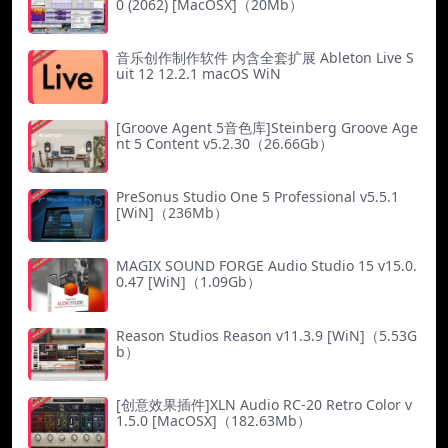
0 (2062) [MacOSX]（20Mb）
音乐创作制作软件 内含全套扩展 Ableton Live S
uit 12 12.2.1 macOS WiN
[Groove Agent 5音色库]Steinberg Groove Age
nt 5 Content v5.2.30（26.66Gb）
PreSonus Studio One 5 Professional v5.5.1
[WiN]（236Mb）
MAGIX SOUND FORGE Audio Studio 15 v15.0.
0.47 [WiN]（1.09Gb）
Reason Studios Reason v11.3.9 [WiN]（5.53G
b）
[创意效果插件]XLN Audio RC-20 Retro Color v
1.5.0 [MacOSX]（182.63Mb）