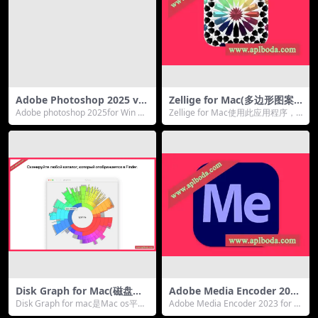
Adobe Photoshop 2025 v2
Zellige for Mac(多边形图案
6.9.0 for Mac PS2025 中文最
设计软件)v2.8
Adobe photoshop 2025for Win 预
Zellige for Mac使用此应用程序，
新版下载
激活离线安装程序是世界...
您将能够创建新的马赛克设计并从
传统...
Disk Graph for Mac(磁盘空
Adobe Media Encoder 2023
间分析工具)v3.1激活版
for win(ME 2023)v23.3中文
Disk Graph for mac是Mac os平台
Adobe Media Encoder 2023 for wi
版
上的一款帮助用户检测自己的...
n 是您处理媒体的...