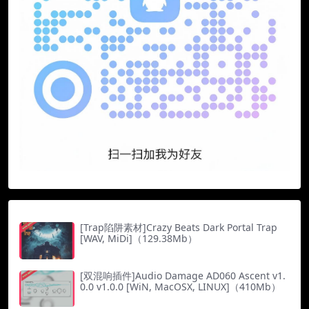
[Trap陷阱素材]Crazy Beats Dark Portal Trap
[WAV, MiDi]（129.38Mb）
[双混响插件]Audio Damage AD060 Ascent v1.
0.0 v1.0.0 [WiN, MacOSX, LINUX]（410Mb）