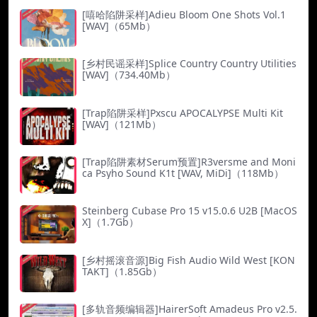
[嘻哈陷阱采样]Adieu Bloom One Shots Vol.1
[WAV]（65Mb）
[乡村民谣采样]Splice Country Country Utilities
[WAV]（734.40Mb）
[Trap陷阱采样]Pxscu APOCALYPSE Multi Kit
[WAV]（121Mb）
[Trap陷阱素材Serum预置]R3versme and Moni
ca Psyho Sound K1t [WAV, MiDi]（118Mb）
Steinberg Cubase Pro 15 v15.0.6 U2B [MacOS
X]（1.7Gb）
[乡村摇滚音源]Big Fish Audio Wild West [KON
TAKT]（1.85Gb）
[多轨音频编辑器]HairerSoft Amadeus Pro v2.5.