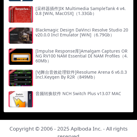
[采样器插件]IK Multimedia SampleTank 4 v4.
0.8 [WiN, MacOSX]（1.33Gb）
Blackmagic Design DaVinci Resolve Studio 20
v20.0.0 Incl Emulator [WiN]（6.79Gb）
[Impulse Response库]Amalgam Captures OR
NG RV100 NAM Essential DI NAM Profiles（4.
60Mb）
[VJ舞台音效处理软件]Resolume Arena 6 v6.0.3
Incl.Keygen By R2R（849Mb）
音频转换软件 NCH Switch Plus v13.07 MAC
Copyright © 2006 - 2025
Aplboda Inc.
- All rights
reserved