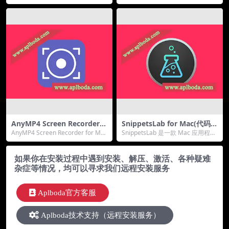
文版
装版
P, 7Z, TAR...
球最大的图像处理软件，Photo...
AnyMP4 Screen Recorder f
SnippetsLab for Mac(代码片
or Mac(视频捕获与录制工具)
段管理器)v2.6.1中文版
AnyMP4 Screen Recorder for Mac
SnippetsLab 是一款 Mac 应用程
v2.1.6中文版
版是一款国外专业的M...
序，可保存、组织和共享代码片
段。它...
如果你在安装过程中遇到安装、解压、激活、各种疑难
杂症等情况，均可以寻求我们远程安装服务
Aplboda官方客服
Aplboda技术支持（远程安装服务）