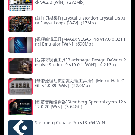
ck v4.2.3 [WiN]（272Mb）
[鼓打贝斯采样]Crystal Distortion Crystal D’s Xt
ra Flayva Loops [WAV]（17Mb）
[视频编辑工具]MAGIX VEGAS Pro v17.0.0.321 I
ncl Emulator [WiN]（690Mb）
[达芬奇调色工具]Blackmagic Design DaVinci R
esolve Studio 19 v19.0.1 [WiN]（4.21Gb）
[母带处理动态后期处理工具插件]Metric Halo C
GII v4.0.89 [WiN]（22.0Mb）
[频谱音频编辑器]Steinberg SpectraLayers 12 v
12.0.20 [WiN]（3.64Gb）
Steinberg Cubase Pro v13 x64 WIN