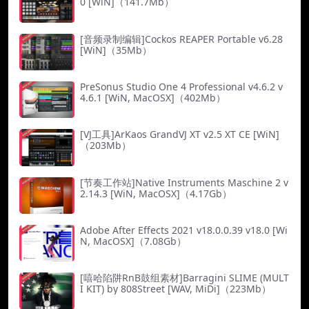
0 [WiN]（141.7Mb）
[音频录制编辑]Cockos REAPER Portable v6.28
[WiN]（35Mb）
PreSonus Studio One 4 Professional v4.6.2 v
4.6.1 [WiN, MacOSX]（402Mb）
[VJ工具]ArKaos GrandVJ XT v2.5 XT CE [WiN]
（203Mb）
[节奏工作站]Native Instruments Maschine 2 v
2.14.3 [WiN, MacOSX]（4.17Gb）
Adobe After Effects 2021 v18.0.0.39 v18.0 [Wi
N, MacOSX]（7.08Gb）
[嘻哈陷阱RnB鼓组素材]Barragini SLIME (MULT
I KIT) by 808Street [WAV, MiDi]（223Mb）