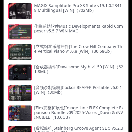
MAGIX Samplitude Pro X8 Suite v19.1.0.2341
8 Multilingual [WiN]（702Mb）
作曲辅助软件Music Developments Rapid Com
poser v5.5.7 WIN MAC
[立式钢琴乐器插件]The Crow Hill Company Th
e Vertical Piano v1.0.8 [WiN]（30.58Gb）
[合成器插件]Dawesome Myth v1.59 [WiN]（62
1.8Mb）
[音频录制编辑]Cockos REAPER Portable v6.0.1
[WiN]（30Mb）
[Flex完整扩展包]Image-Line FLEX Complete Ex
pansion Bundle v09.2025-Warez_Down & iNV
INCIBLE（13.6GB）
[虚拟鼓机]Steinberg Groove Agent SE 5 v5.2.3