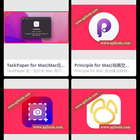
TaskPaper for Mac(Mac任务
Principle for Mac(动画交互
管理工具)v3.9.3激活版
设计软件)v6.28中文汉化版
TaskPaper 是一款针对 Mac 用户的
Principle for Mac 使创建动画和交
文本任务管理软件，专注于帮助用
互式用户界面设计变得容易。无
户以...
论...