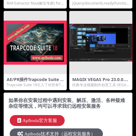
(解压缩软件)v10.7.0中文版
皮润肤美颜Beauty Box 5.0.4
RAR Extractor Max(解压专家) for
jQuery(document).ready(function
Mac支持M1
Mac是一款轻量级且强大...
($){const...
AE/PR插件Trapcode Suite 1
MAGIX VEGAS Pro 23.0.0.30
8.1.0红巨人粒子特效套装Ma
2 for Win 专业影像视频剪辑
Trapcode Suite 18引入了对所有Tr
经典专业视频制作创意工具 VEGAS
c/win支持M1
软件中文破解版
apcode工具的M1支持，允...
Pro 23 现已正式发布，这绝对是一
次让...
如果你在安装过程中遇到安装、解压、激活、各种疑难
杂症等情况，均可以寻求我们远程安装服务
Aplboda官方客服
Aplboda技术支持（远程安装服务）