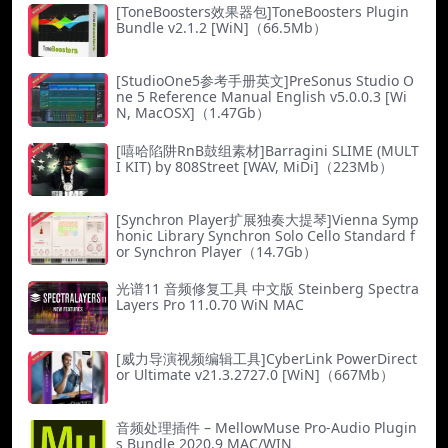
[ToneBoosters效果器包]ToneBoosters Plugin
Bundle v2.1.2 [WiN]（66.5Mb）
[StudioOne5参考手册英文]PreSonus Studio O
ne 5 Reference Manual English v5.0.0.3 [Wi
N, MacOSX]（1.47Gb）
[嘻哈陷阱RnB鼓组素材]Barragini SLIME (MULT
I KIT) by 808Street [WAV, MiDi]（223Mb）
[Synchron Player扩展独奏大提琴]Vienna Symp
honic Library Synchron Solo Cello Standard f
or Synchron Player（14.7Gb）
光谱11 音频修复工具 中文版 Steinberg Spectra
Layers Pro 11.0.70 WiN MAC
[威力导演视频编辑工具]CyberLink PowerDirect
or Ultimate v21.3.2727.0 [WiN]（667Mb）
音频处理插件 – MellowMuse Pro-Audio Plugin
s Bundle 2020.9 MAC/WIN