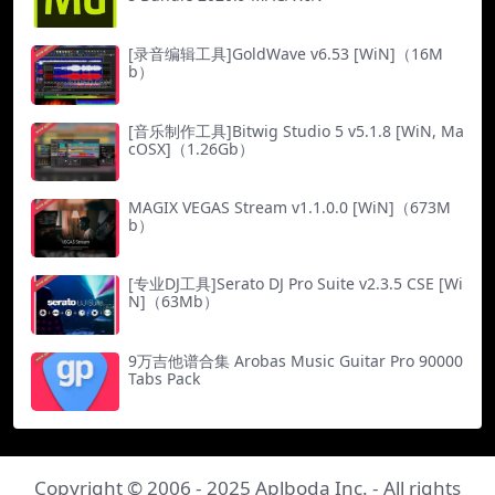
[录音编辑工具]GoldWave v6.53 [WiN]（16M
b）
[音乐制作工具]Bitwig Studio 5 v5.1.8 [WiN, Ma
cOSX]（1.26Gb）
MAGIX VEGAS Stream v1.1.0.0 [WiN]（673M
b）
[专业DJ工具]Serato DJ Pro Suite v2.3.5 CSE [Wi
N]（63Mb）
9万吉他谱合集 Arobas Music Guitar Pro 90000
Tabs Pack
Copyright © 2006 - 2025
Aplboda Inc.
- All rights