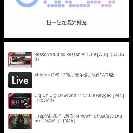
Reason Studios Reason v11.3.9 [WiN]（5.53G
b）
Ableton LIVE 12[电子音乐编曲软件]WIN版
DigiOn DigiOnSound 11 v1.0.8 Regged [WiN]
（159Mb）
[Trap陷阱采样FL预置]Mmowhi Ghostface Dru
mkit [WAV]（113Mb）