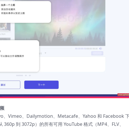
视频
Vimeo、Dailymotion、Metacafe、Yahoo 和 Facebook 
p 到 3072p）的所有可用 YouTube 格式（MP4、FLV、