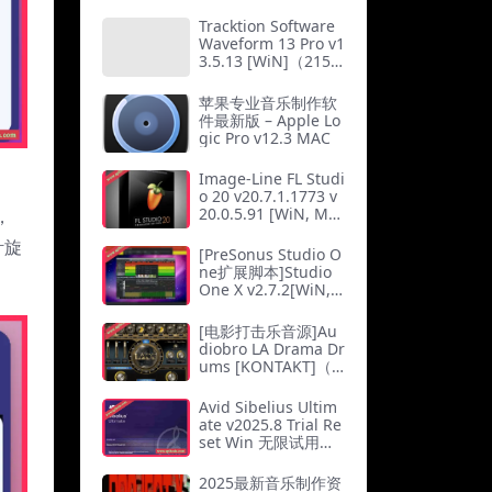
b）
Tracktion Software
Waveform 13 Pro v1
3.5.13 [WiN]（215M
b）
苹果专业音乐制作软
件最新版 – Apple Lo
gic Pro v12.3 MAC
Image-Line FL Studi
o 20 v20.7.1.1773 v
20.0.5.91 [WiN, Mac
，
OSX]（1.62Gb）
针旋
[PreSonus Studio O
ne扩展脚本]Studio
One X v2.7.2[WiN,
MacOSX]（222Kb）
[电影打击乐音源]Au
diobro LA Drama Dr
ums [KONTAKT]（2
0.69Gb）
Avid Sibelius Ultim
ate v2025.8 Trial Re
set Win 无限试用版
乐谱软件 西贝柳斯 M
AC含音色库25G
2025最新音乐制作资