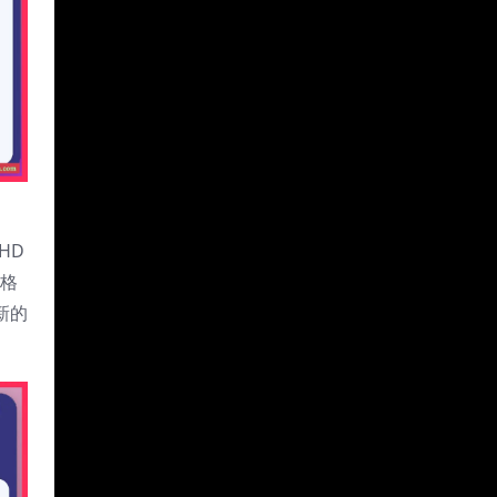
HD
频格
最新的