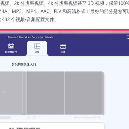
视频、2k 分辨率视频、4k 分辨率视频甚至 3D 视频，保留100%
 M4A、MP3、MP4、AAC、FLV 和高清格式！最好的部分是您可
 432 个视频/音频配置文件。