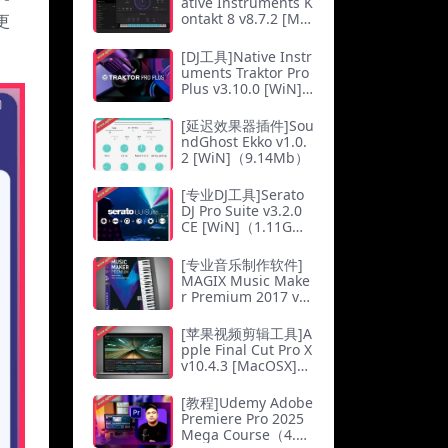
ative Instruments K
ontakt 8 v8.7.2 [Ma
更
cOSX]（1.73Gb）
[DJ工具]Native Instr
uments Traktor Pro
Plus v3.10.0 [WiN]
（710Mb）
[延迟效果器插件]Sou
ndGhost Ekko v1.0.
2 [WiN]（9.14Mb）
[专业DJ工具]Serato
DJ Pro Suite v3.2.0
CE [WiN]（1.11G
b）
[专业音乐制作软件]
MAGIX Music Make
r Premium 2017 v2
4.1.5.119 WiN（710
Mb）
[苹果视频剪辑工具]A
pple Final Cut Pro X
v10.4.3 [MacOSX]
（2.75Gb）
[教程]Udemy Adobe
Premiere Pro 2025
Mega Course（4.2G