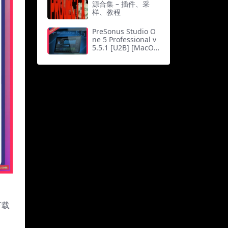
源合集 – 插件、采
样、教程
PreSonus Studio O
ne 5 Professional v
5.5.1 [U2B] [MacOS
X]（256Mb）
下载