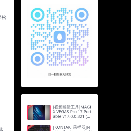
轻松
[视频编辑工具]MAGI
X VEGAS Pro 17 Port
able v17.0.0.321 (x6
4) [WiN]（461Mb）
[KONTAKT采样器]N
优