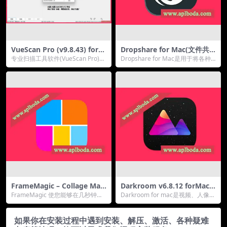
VueScan Pro (v9.8.43) for
Dropshare for Mac(文件共
Win (万能扫描仪软件)最新中
享存储软件)v6.6.0直装版
专业扫描工具软件(VueScan Pro)适
Dropshare for Mac是用于将各种
文激活版
合于企业和家庭使用的专业扫描工
图片，视频，屏幕快照和文件从您
具，提...
的电...
FrameMagic – Collage Mak
Darkroom v6.8.12 forMac
er Pro for Mac(照片拼贴工
(照片和视频编辑器)中文版
FrameMagic 使您能够在几秒钟内
Darkroom for mac是视频、人像和
具)v3.6.6中文版
创建令人敬畏的照片拼贴、视频拼
RAW 照片。Darkroom ...
贴和视频幻...
如果你在安装过程中遇到安装、解压、激活、各种疑难