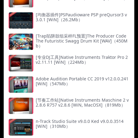
[均衡器插件]PSPaudioware PSP preQursor3 v
3.0.1 [WiN]（26.2Mb）
[Trap陷阱鼓组采样FL预置]The Producer Code
The Futuristic Swagg Drum Kit [WAV]（450M
b）
[专业DJ工具]Native Instruments Traktor Pro 2
v2.11.11 [WiN]（224Mb）
Adobe Audition Portable CC 2019 v12.0.0.241
[WiN]（547Mb）
[节奏工作站]Native Instruments Maschine 2 v
2.8.6 R757 v2.8.6 [WiN, MacOSX]（819Mb）
n-Track Studio Suite v9.0.0 Ked v9.0.0.3514
[WiN]（310Mb）