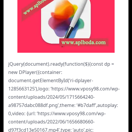
jQuery(document).ready(function($){const dp =
new DPlayer({container:
document.getElementById(‘ri-dplayer-
1285663125’),logo: ‘https://www.vposy98.com/wp-
content/uploads/2024/05/1715664240-
a98757dabc088df.png’,theme: ‘#b7daff’,autoplay:
0,video: {url: ‘https://www.vposy98.com/wp-
content/uploads/2022/06/1656680660-
d97f3cd13e50167.mp4’,type: ‘auto’,pic: