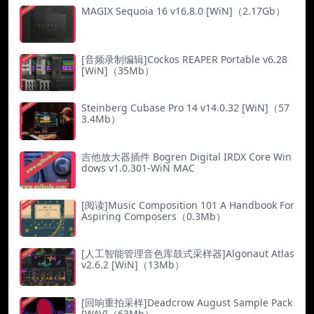
MAGIX Sequoia 16 v16.8.0 [WiN]（2.17Gb）
[音频录制编辑]Cockos REAPER Portable v6.28
[WiN]（35Mb）
Steinberg Cubase Pro 14 v14.0.32 [WiN]（57
3.4Mb）
吉他放大器插件 Bogren Digital IRDX Core Win
dows v1.0.301-WiN MAC
[阅读]Music Composition 101 A Handbook For
Aspiring Composers（0.3Mb）
[人工智能管理音色库鼓式采样器]Algonaut Atlas
v2.6.2 [WiN]（13Mb）
[回响重拍采样]Deadcrow August Sample Pack
[WAV]（63Mb）