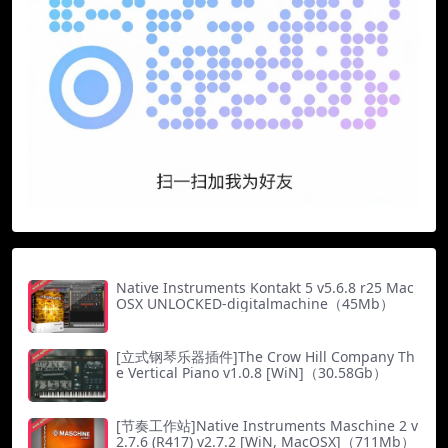
Native Instruments Kontakt 5 v5.6.8 r25 Mac
OSX UNLOCKED-digitalmachine（45Mb）
[立式钢琴乐器插件]The Crow Hill Company Th
e Vertical Piano v1.0.8 [WiN]（30.58Gb）
[节奏工作站]Native Instruments Maschine 2 v
2.7.6 (R417) v2.7.2 [WiN, MacOSX]（711Mb）