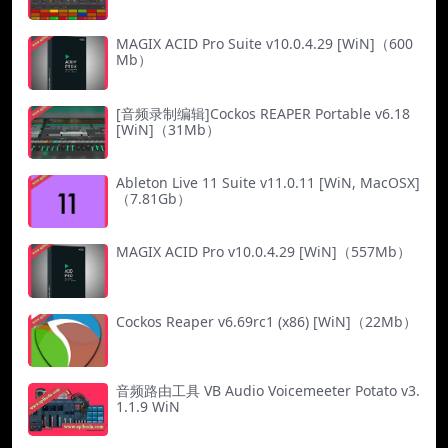
MAGIX ACID Pro Suite v10.0.4.29 [WiN]（600
Mb）
[音频录制编辑]Cockos REAPER Portable v6.18
[WiN]（31Mb）
Ableton Live 11 Suite v11.0.11 [WiN, MacOSX]
（7.81Gb）
MAGIX ACID Pro v10.0.4.29 [WiN]（557Mb）
Cockos Reaper v6.69rc1 (x86) [WiN]（22Mb）
音频路由工具 VB Audio Voicemeeter Potato v3.
1.1.9 WiN