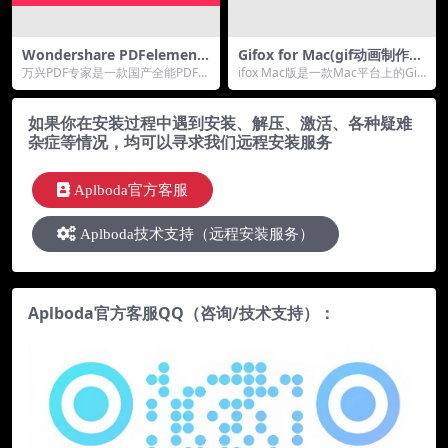
Wondershare PDFelement
Gifox for Mac(gif动画制作软
Professional for Win(万兴P
件) V2.6.5 苹果电脑版
万兴PDF专家是一款国产全能PDF编
ifox Mac版是一款Mac平台上的Gif
DF专家) v12.0.2.3719最新繁
辑神器，专注于PDF的创建、编
动画制作软件，可以将你的屏幕记
体中文版
辑、转换、标注...
录为G...
如果你在安装过程中遇到安装、解压、激活、各种疑难
杂症等情况，均可以寻求我们远程安装服务
Aplboda官方客服
Aplboda技术支持（远程安装服务）
Aplboda官方客服QQ（咨询/技术支持）：