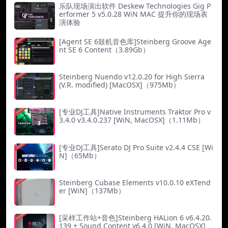
乐队现场演出软件 Deskew Technologies Gig P
erformer 5 v5.0.28 WiN MAC 提升你的现场表
演体验
[Agent SE 6鼓机音色库]Steinberg Groove Age
nt SE 6 Content（3.89Gb）
Steinberg Nuendo v12.0.20 for High Sierra
(V.R. modified) [MacOSX]（975Mb）
[专业DJ工具]Native Instruments Traktor Pro v
3.4.0 v3.4.0.237 [WiN, MacOSX]（1.11Mb）
[专业DJ工具]Serato DJ Pro Suite v2.4.4 CSE [Wi
N]（65Mb）
Steinberg Cubase Elements v10.0.10 eXTend
er [WiN]（137Mb）
[采样工作站+音色]Steinberg HALion 6 v6.4.20.
139 + Sound Content v6.4.0 [WiN, MacOSX]