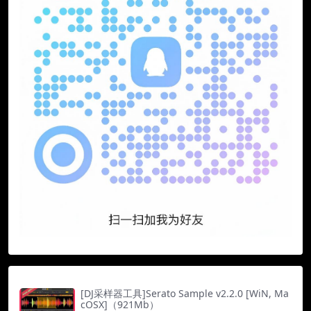
[DJ采样器工具]Serato Sample v2.2.0 [WiN, Ma
cOSX]（921Mb）