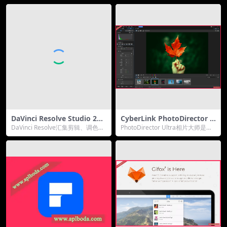
DaVinci Resolve Studio 20 f
CyberLink PhotoDirector U
or Win(达芬奇调色软件)v20.
ltra 2025 v16.6.1922.0 for
DaVinci Resolve汇集剪辑、调色、
PhotoDirector Ultra相片大师是一
0.23 Beta1最新中文正式版下
Win 最新版相片大师AI智能照
视觉特效、动态图形和音频后期制
款简单易用且功能强大的图片处
载
片编辑软件软件
作工...
理...