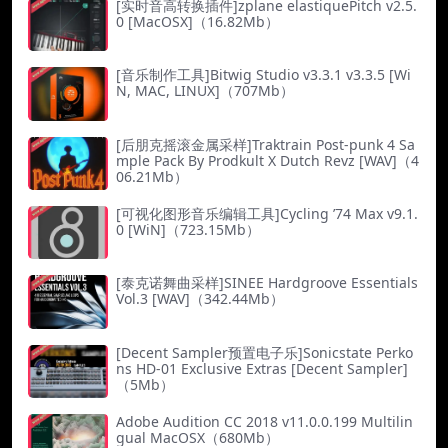
[实时音高转换插件]zplane elastiquePitch v2.5.
0 [MacOSX]（16.82Mb）
[音乐制作工具]Bitwig Studio v3.3.1 v3.3.5 [Wi
N, MAC, LINUX]（707Mb）
[后朋克摇滚金属采样]Traktrain Post-punk 4 Sa
mple Pack By Prodkult X Dutch Revz [WAV]（4
06.21Mb）
[可视化图形音乐编辑工具]Cycling ’74 Max v9.1.
0 [WiN]（723.15Mb）
[泰克诺舞曲采样]SINEE Hardgroove Essentials
Vol.3 [WAV]（342.44Mb）
[Decent Sampler预置电子乐]Sonicstate Perko
ns HD-01 Exclusive Extras [Decent Sampler]
（5Mb）
Adobe Audition CC 2018 v11.0.0.199 Multilin
gual MacOSX（680Mb）