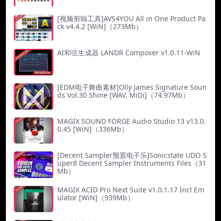
[视频剪辑工具]AVS4YOU All in One Product Pa
ck v4.4.2 [WiN]（273Mb）
AI和弦生成器 LANDR Composer v1.0.11-WiN
[EDM电子舞曲素材]Olly James Signature Soun
ds Vol.30 Shine [WAV, MiDi]（74.97Mb）
MAGIX SOUND FORGE Audio Studio 13 v13.0.
0.45 [WiN]（336Mb）
[Decent Sampler预置电子乐]Sonicstate UDO S
uper8 Decent Sampler Instruments Files（31
Mb）
MAGIX ACID Pro Next Suite v1.0.1.17 Incl Em
ulator [WiN]（939Mb）