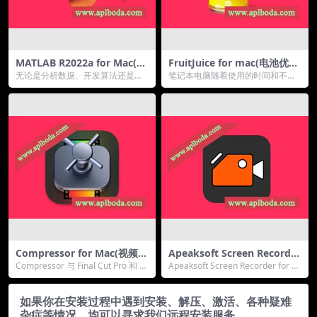
MATLAB R2022a for Mac(专
FruitJuice for mac(电池优化
业编程和数学计算软件)v9.12.
工具)v2.5.4中文版
无论是分析数据、开发算法还是创
笔记本电脑随着使用的时间和不科
0中文版
建模型，Matlab for Mac 都是针对
学的使用情况，其电池的寿命会有
您的...
很大的降低。怎样才能...
Compressor for Mac(视频编
Apeaksoft Screen Recorder
码格式转换软件)v4.11.0中文
for Mac(屏幕录像软件)2.1.30
Compressor 与 Final Cut Pro 和 M
Apeaksoft Screen Recorder for M
版
中文版
otion 高度集成...
ac 是一款专业工...
如果你在安装过程中遇到安装、解压、激活、各种疑难
杂症等情况，均可以寻求我们远程安装服务