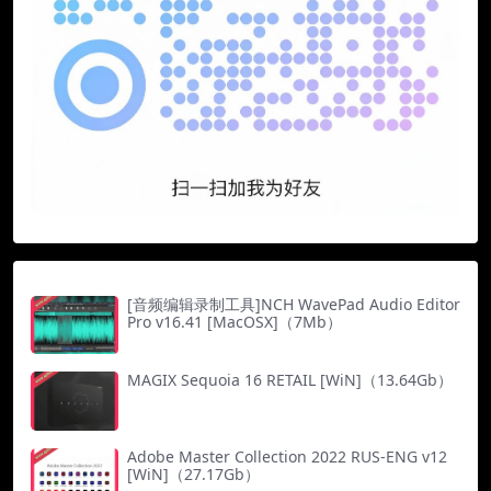
[音频编辑录制工具]NCH WavePad Audio Editor
Pro v16.41 [MacOSX]（7Mb）
MAGIX Sequoia 16 RETAIL [WiN]（13.64Gb）
Adobe Master Collection 2022 RUS-ENG v12
[WiN]（27.17Gb）