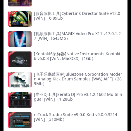
[影音编辑工具]CyberLink Director Suite v12.0
[WiN]（6.89Gb）
[视频编辑工具]MAGIX Video Pro X11 v17.0.1.2
7 [WiN]（643Mb）
[Kontakt6采样器]Native Instruments Kontakt
6 v6.0.3 [WiN, MacOSX]（1Gb）
[电子乐底鼓素材]Bluezone Corporation Moder
n Analog Kick Drum Samples [WAV, AiFF]（28.
9Mb）
[专业DJ工具]Serato DJ Pro v3.1.2.1602 Multilin
gual [WiN]（1.28Gb）
n-Track Studio Suite v9.0.0 Ked v9.0.0.3514
[WiN]（310Mb）