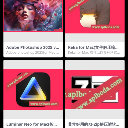
Adobe Photoshop 2025 v2
Keka for Mac(文件解压缩工
6.7.0 for Mac PS2025 中文最
具)v1.5.0中文版
Adobe photoshop 2025for Mac 预
Keka for Mac 您可以以多种格式压
新版下载
激活离线安装程序是世界...
缩任意数量的文件。分割文件并用
密码保...
Luminar Neo for Mac(智能
非常好用的7z-Zip解压缩软件-