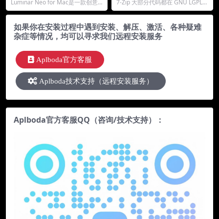
创意照片编辑软件)v1.24.2最
国外解压软件-支持Windows
Luminar Neo for Mac是一款创意
7-Zip 大部分代码都在 GNU LGPL
新中文版
7/10/11系统
照片编辑器，将专有神经引擎的强
许可证下。 代码的某些部分遵循
大...
B...
如果你在安装过程中遇到安装、解压、激活、各种疑难
杂症等情况，均可以寻求我们远程安装服务
Aplboda官方客服
Aplboda技术支持（远程安装服务）
Aplboda官方客服QQ（咨询/技术支持）：