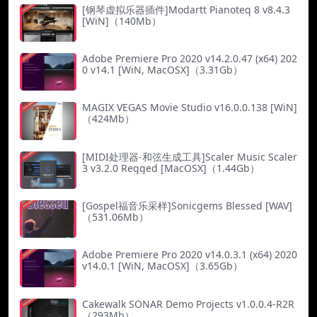
[钢琴虚拟乐器插件]Modartt Pianoteq 8 v8.4.3
[WiN]（140Mb）
Adobe Premiere Pro 2020 v14.2.0.47 (x64) 202
0 v14.1 [WiN, MacOSX]（3.31Gb）
MAGIX VEGAS Movie Studio v16.0.0.138 [WiN]
（424Mb）
[MIDI处理器-和弦生成工具]Scaler Music Scaler
3 v3.2.0 Regged [MacOSX]（1.44Gb）
[Gospel福音乐采样]Sonicgems Blessed [WAV]
（531.06Mb）
Adobe Premiere Pro 2020 v14.0.3.1 (x64) 2020
v14.0.1 [WiN, MacOSX]（3.65Gb）
Cakewalk SONAR Demo Projects v1.0.0.4-R2R
（293Mb）